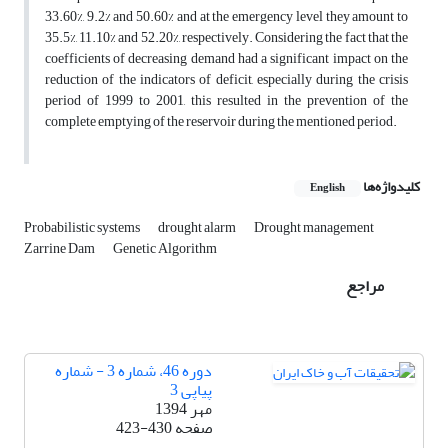
33.60%, 9.2% and 50.60% and at the emergency level they amount to
35.5%, 11.10% and 52.20%, respectively. Considering the fact that the
coefficients of decreasing demand had a significant impact on the
reduction of the indicators of deficit, especially during the crisis
period of 1999 to 2001, this resulted in the prevention of the
complete emptying of the reservoir during the mentioned period.
کلیدواژه‌ها
English
Probabilistic systems
drought alarm
Drought management
Zarrine Dam
Genetic Algorithm
مراجع
دوره 46، شماره 3 - شماره
پیاپی 3
مهر 1394
صفحه
423-430