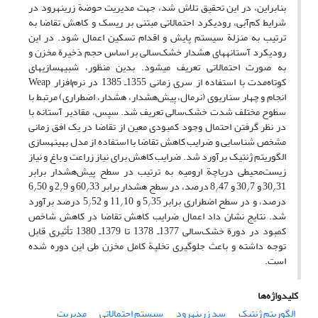
بنابراین، در این تحقیق تلاش شد، جهت مدیریت حوضة زرینه‏رود در
شرایط کم‌آبی، رودیکرد احتمالاتی مبتنی بر ریسک و کاهش تقاضا به
ترتیب به منزلة سیستم پایش و اقدام تسکین اعمال شود. در این
رودیکرد آستانه‎های هشدار خشک‌سالی بر اساس حجم ذخیرة مخزن و
به صورت احتمالاتی تعریف می‏شود. بدین منظور، شبیه‏سازی‏های
کوتاه‌مدت با استفاده از سری زمانی 1355ـ 1385 در نرم‌افزار Weap
انجام و چهار سناریوی (نرمال، پیش‌هشدار، هشدار، اضطراری) مرتبط با
سطوح مختلف شدت خشک‌سالی تعریف شد. سپس، مقادیر آستانه با
در نظر گرفتن احتمال وجود کمبودی معین از تقاضا در یک افق زمانی
مشخص شناسایی و ضرایب کاهش تقاضا با استفاده از مدل بهینه‏سازی
الگوریتم ژنتیک برآورد شد. ضرایب کاهش برای نیاز زراعت و باغ و نیاز
زیست‌محیطی دریاچة ارومیه به ترتیب در سطح پیش‌هشدار برابر
31 و 30
30
7 و 8
47 درصد، در سطح هشدار برابر 60
33 و 2
9 و 6
50
/
/
/
/
/
/
درصد، و در سطح اضطراری برابر 5
35 و 11
10 و 5
52 درصد برآورد
/
/
/
شد. نتایج نشان داد اعمال ضرایب کاهش تقاضا در کاهش شاخص
کمبود در دورة خشک‌سالی 1377ـ 1378 تا 1379ـ 1380 تأثیری قابل
توجه داشته و باعث جلوگیری تخلیة کامل مخزن طی این دوره شده
است.
کلیدواژه‌ها
الگوریتم ژنتیک
سد زرینه‏رود
سیستم احتمالاتی
مدیریت