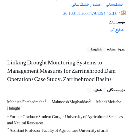
خشک‌سالی
هشدار خشک‌سالی
20.1001.1.2008479.1394.46.3.6.4
موضوعات
منابع آب
عنوان مقاله
English
Linking Drought Monitoring Systems to
Management Measures for Zarrinehrood Dam
Operation (Case Study: Zarrinehrood Basin)
نویسندگان
English
1
2
Mahdieh Farshadmehr
Mahnoosh Moghaddas
Mahdi Meftahe
3
Halaghi
1
Former Graduate Student, Gorgan University of Agricultural Sciences
and Natural Resources
2
Assistant Professor, Faculty of Agriculture, University of arak