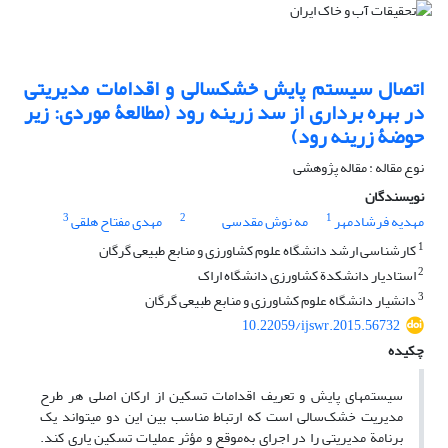
اتصال سیستم پایش خشکسالی و اقدامات مدیریتی
در بهره برداری از سد زرینه رود (مطالعۀ موردی: زیر
حوضۀ زرینه رود)
نوع مقاله : مقاله پژوهشی
نویسندگان
3
2
1
مهدیه فرشادمهر
مه نوش مقدسی
مهدی مفتاح هلقی
1
کارشناسی ارشد دانشگاه علوم کشاورزی و منابع طبیعی گرگان
2
استادیار دانشکدة کشاورزی دانشگاه اراک
3
دانشیار دانشگاه علوم کشاورزی و منابع طبیعی گرگان
10.22059/ijswr.2015.56732
چکیده
سیستم‏های پایش و تعریف اقدامات تسکین از ارکان اصلی هر طرح
مدیریت خشک‌سالی است که ارتباط مناسب بین این دو می‎تواند یک
برنامة مدیریتی را در اجرای به‌موقع و مؤثر عملیات تسکین یاری کند.