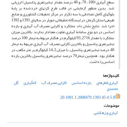
سطح آبیاری (100، 70، و 40 درصد مقدار تبخیر‌تعرق پتانسیل) ارزیابی
شد. بدین منظور آزمایشی در قالب طرح کرت‏های خردشده بر پایة
بلوک‏های کامل تصادفی با سه تکرار در مرکز تحقیقات کشاورزی و منابع
طبیعی استان کرمان در ایستگاه تحقیقاتی جوپار در سال‏های 1391 و 1392
اجرا شد. نتایج نشان داد عملکرد و کارایی مصرف آب آبیاری و بازده
اسانس در دو نوع سامانة آبیاری تفاوت معنا‏دار ندارند. بالاترین میزان
عملکرد با مقدار 93
2716 کیلوگرم در هکتار مربوط به تیمار 100 درصد
/
تبخیرتعرق پتانسیل و بالا‏ترین کارایی مصرف آب آبیاری مربوط به تیمار
40 درصد تبخیرتعرق پتانسیل، با میزان 14
2 کیلوگرم بر متر مکعب در
/
هکتار بود. همچنین تیمار70 درصد تبخیرتعرق پتانسیل بالاترین بازده
اسانس را داشت.
کلیدواژه‌ها
آبیاری قطره‏ای
بازده اسانس
کارایی مصرف آب
کم‏آبیاری
گل
محمدی
20.1001.1.2008479.1393.45.4.5.8
موضوعات
آبیاری و زهکشی