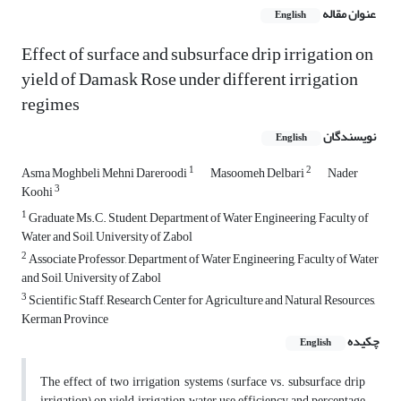
عنوان مقاله
English
Effect of surface and subsurface drip irrigation on
yield of Damask Rose under different irrigation
regimes
نویسندگان
English
1
2
Asma Moghbeli Mehni Dareroodi
Masoomeh Delbari
Nader
3
Koohi
1
Graduate Ms.C. Student, Department of Water Engineering, Faculty of
Water and Soil, University of Zabol
2
Associate Professor, Department of Water Engineering, Faculty of Water
and Soil, University of Zabol
3
Scientific Staff, Research Center for Agriculture and Natural Resources,
Kerman Province
چکیده
English
The effect of two irrigation systems (surface vs. subsurface drip
irrigation) on yield, irrigation water use efficiency and percentage