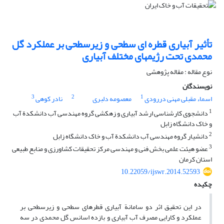
تأثیر آبیاری قطره ‏ای سطحی و زیر‏سطحی بر عملکرد گل
محمدی تحت رژیم‏های مختلف آبیاری
نوع مقاله : مقاله پژوهشی
نویسندگان
3
2
1
اسماء مقبلی مهنی دررودی
معصومه دلبری
نادر کوهی
1
دانشجوی کارشناسی ارشد آبیاری و زهکشی گروه مهندسی آب دانشکدة آب‌
و خاک دانشگاه زابل
2
دانشیار گروه مهندسی آب دانشکدة آب و خاک دانشگاه زابل
3
عضو هیئت علمی بخش فنی و مهندسی مرکز تحقیقات کشاورزی و منابع طبیعی
استان کرمان
10.22059/ijswr.2014.52593
چکیده
در این تحقیق اثر دو سامانة آبیاری قطره‏ای سطحی و زیر‏سطحی بر
عملکرد و کارایی مصرف آب آبیاری و بازده اسانس گل محمدی در سه