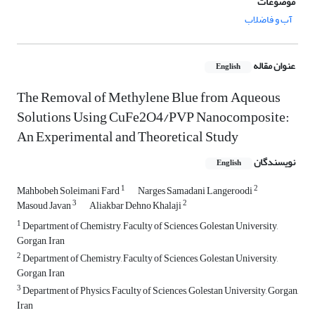
موضوعات
آب و فاضلاب
عنوان مقاله
English
The Removal of Methylene Blue from Aqueous
Solutions Using CuFe2O4/PVP Nanocomposite:
An Experimental and Theoretical Study
نویسندگان
English
1
2
Mahbobeh Soleimani Fard
Narges Samadani Langeroodi
3
2
Masoud Javan
Aliakbar Dehno Khalaji
1
Department of Chemistry, Faculty of Sciences, Golestan University,
Gorgan, Iran
2
Department of Chemistry, Faculty of Sciences, Golestan University,
Gorgan, Iran
3
Department of Physics, Faculty of Sciences, Golestan University, Gorgan,
Iran