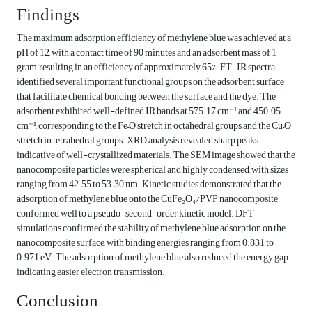
Findings
The maximum adsorption efficiency of methylene blue was achieved at a
pH of 12, with a contact time of 90 minutes and an adsorbent mass of 1
gram, resulting in an efficiency of approximately 65%. FT-IR spectra
identified several important functional groups on the adsorbent surface
that facilitate chemical bonding between the surface and the dye. The
adsorbent exhibited well-defined IR bands at 575.17 cm⁻¹ and 450.05
cm⁻¹, corresponding to the Fe–O stretch in octahedral groups and the Cu–O
stretch in tetrahedral groups. XRD analysis revealed sharp peaks
indicative of well-crystallized materials. The SEM image showed that the
nanocomposite particles were spherical and highly condensed, with sizes
ranging from 42.55 to 53.30 nm. Kinetic studies demonstrated that the
adsorption of methylene blue onto the CuFe₂O₄/PVP nanocomposite
conformed well to a pseudo-second-order kinetic model. DFT
simulations confirmed the stability of methylene blue adsorption on the
nanocomposite surface, with binding energies ranging from 0.831 to
0.971 eV. The adsorption of methylene blue also reduced the energy gap,
indicating easier electron transmission.
Conclusion