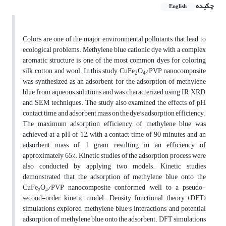
چکیده
English
Colors are one of the major environmental pollutants that lead to
ecological problems. Methylene blue cationic dye with a complex
aromatic structure is one of the most common dyes for coloring
silk, cotton, and wool. In this study, CuFe
O
/PVP nanocomposite
2
4
was synthesized as an adsorbent for the adsorption of methylene
blue from aqueous solutions and was characterized using IR, XRD,
and SEM techniques. The study also examined the effects of pH,
contact time, and adsorbent mass on the dye's adsorption efficiency.
The maximum adsorption efficiency of methylene blue was
achieved at a pH of 12, with a contact time of 90 minutes and an
adsorbent mass of 1 gram, resulting in an efficiency of
approximately 65%. Kinetic studies of the adsorption process were
also conducted by applying two models. Kinetic studies
demonstrated that the adsorption of methylene blue onto the
CuFe₂O₄/PVP nanocomposite conformed well to a pseudo-
second-order kinetic model. Density functional theory (DFT)
simulations explored methylene blue's interactions and potential
adsorption of methylene blue onto the adsorbent. DFT simulations