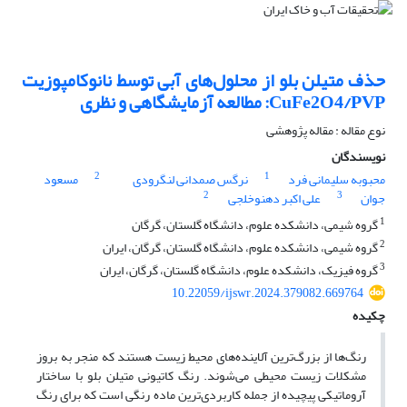
حذف متیلن بلو از محلول‌های آبی توسط نانوکامپوزیت
CuFe2O4/PVP: مطالعه آزمایشگاهی و نظری
نوع مقاله : مقاله پژوهشی
نویسندگان
2
1
محبوبه سلیمانی فرد
نرگس صمدانی لنگرودی
مسعود
2
3
جوان
علی اکبر دهنوخلجی
1
گروه شیمی، دانشکده علوم، دانشگاه گلستان، گرگان
2
گروه شیمی، دانشکده علوم، دانشگاه گلستان، گرگان، ایران
3
گروه فیزیک، دانشکده علوم، دانشگاه گلستان، گرگان، ایران
10.22059/ijswr.2024.379082.669764
چکیده
رنگ‌ها از بزرگ‌ترین آلاینده‌های محیط زیست هستند که منجر به بروز
مشکلات زیست محیطی می‌شوند. رنگ کاتیونی متیلن بلو با ساختار
آروماتیکی پیچیده از جمله کاربردی‌ترین ماده رنگی است که برای رنگ