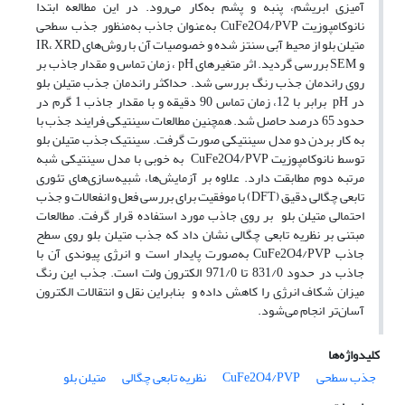
آمیزی ابریشم، پنبه و پشم به‌کار می‌رود. در این مطالعه ابتدا
نانوکامپوزیت CuFe2O4/PVP به‌عنوان جاذب به‌منظور جذب سطحی
متیلن بلو از محیط آبی سنتز شده و خصوصیات آن با روش‌های IR، XRD
و SEM بررسی گردید. اثر متغیر‌های pH ، زمان تماس و مقدار جاذب بر
روی راندمان جذب رنگ بررسی شد. حداکثر راندمان جذب متیلن بلو
در pH برابر با 12، زمان تماس 90 دقیقه و با مقدار جاذب 1 گرم در
حدود 65 درصد حاصل شد. همچنین مطالعات سینتیکی فرایند جذب با
به کار بردن دو مدل سینتیکی صورت گرفت. سینتیک جذب متیلن بلو
توسط نانوکامپوزیت CuFe2O4/PVP به خوبی با مدل سینتیکی شبه
مرتبه دوم مطابقت دارد. علاوه بر آزمایش‌ها، شبیه‌سازی‌های تئوری
تابعی چگالی دقیق (DFT) با موفقیت برای بررسی فعل و انفعالات و جذب
احتمالی متیلن بلو بر روی جاذب مورد استفاده قرار گرفت. مطالعات
مبتنی بر نظریه تابعی چگالی نشان داد که جذب متیلن بلو روی سطح
جاذب CuFe2O4/PVP به‌صورت پایدار است و انرژی پیوندی آن با
جاذب در حدود 831/0 تا 971/0 الکترون ولت است. جذب این رنگ
میزان شکاف انرژی را کاهش داده و بنابراین نقل و انتقالات الکترون‌
آسان‌تر انجام می‌شود.
کلیدواژه‌ها
جذب سطحی
CuFe2O4/PVP
نظریه تابعی چگالی
متیلن بلو