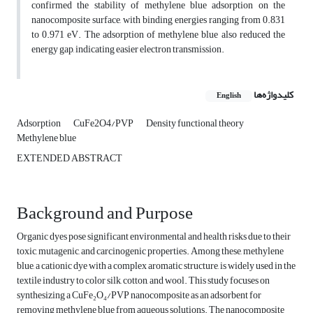
confirmed the stability of methylene blue adsorption on the
nanocomposite surface, with binding energies ranging from 0.831
to 0.971 eV. The adsorption of methylene blue also reduced the
energy gap, indicating easier electron transmission.
کلیدواژه‌ها
English
Adsorption
CuFe2O4/PVP
Density functional theory
Methylene blue
EXTENDED ABSTRACT
Background and Purpose
Organic dyes pose significant environmental and health risks due to their
toxic, mutagenic, and carcinogenic properties. Among these, methylene
blue, a cationic dye with a complex aromatic structure, is widely used in the
textile industry to color silk, cotton, and wool. This study focuses on
synthesizing a CuFe₂O₄/PVP nanocomposite as an adsorbent for
removing methylene blue from aqueous solutions. The nanocomposite