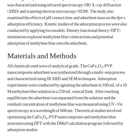
was characterized using infrared spectroscopy (IR), X-ray diffraction
(XRD), and scanning electron microscopy (SEM). The study also
examined the effects of pH, contact time, and adsorbent mass on the dye's
adsorption efficiency. Kinetic studies of the adsorption process were also
conducted by applying two models. Density functional theory (DFT)
simulations explored methylene blue's interactions and potential
adsorption of methylene blue onto the adsorbent.
Materials and Methods
All chemicals used were of analytical grade. The CuFe₂O₄/PVP
nanocomposite adsorbent was synthesized through a multi-step process
and characterized using IR, XRD, and SEM techniques. Adsorption
experiments were conducted by agitating the adsorbent in 100 mL of a 10
M methylene blue solution in a 250 mL conical flask. After reaching
equilibrium, the adsorbent was separated from the solution, and the
residual concentration of methylene blue was measured using UV-Vis
spectroscopy at a wavelength of 668 nm. Theoretical studies involved
optimizing the CuFe₂O₄/PVP nanocomposite and methylene blue
structures using DFT with the DMol³ calculation program, followed by
adsorption studies.