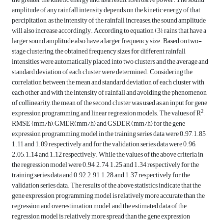
amplitude of any rainfall intensity depends on the kinetic energy of that
percipitation, as the intensity of the rainfall increases, the sound amplitude
will also increase accordingly. According to equation (3), rains that have a
larger sound amplitude also have a larger frequency size. Based on two-
stage clustering, the obtained frequency sizes for different rainfall
intensities were automatically placed into two clusters and the average and
standard deviation of each cluster were determined. Considering the
correlation between the mean and standard deviation of each cluster with
each other and with the intensity of rainfall and avoiding the phenomenon
of collinearity, the mean of the second cluster was used as an input for gene
2
expression programming and linear regression models. The values of R
,
RMSE (mm/h), GMER(mm/h) and GSDER (mm/h) for the gene
expression programming model in the training series data were 0.97, 1.85,
1.11 and 1.09 respectively and for the validation series data were 0.96,
2.05, 1.14 and 1.12 respectively. While the values of the above criteria in
the regression model were 0.94, 2.74, 1.25 and 1.34 respectively for the
training series data and 0.92, 2.91, 1.28 and 1.37 respectively for the
validation series data. The results of the above statistics indicate that the
gene expression programming model is relatively more accurate than the
regression and overestimation model, and the estimated data of the
regression model is relatively more spread than the gene expression