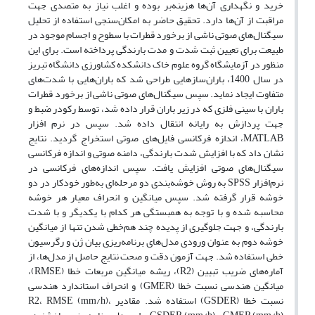
خرید و نگهداری آن‌ها هزینه‌بر بوده و اغلب نیاز به متصدی جهت
مراقبت از آن‌ها دارد. تحقیق حاضر به امکان‌سنجی استفاده از تحلیل
سیگنال‌های صوتی ناشی از برخورد قطرات با سطوح و اجسام موجود در
طبیعت برای تعیین ثبت شدت و مدت بارندگی پرداخته است. برای این
منظور در آزمایشگاه گروه علوم خاک دانشکده کشاورزی دانشگاه تبریز
در سال 1400، باران‌سازهایی طراحی شد که باران‌هایی با شدت‌های
متفاوت ایجاد نماید. سپس سیگنال‌های صوتی ناشی از برخورد قطرات
باران با سینی فلزی که در زیر باران قرار داده شد، توسط رکودر ضبط و
جهت پردازش به رایانه انتقال داده شد. سپس در نرم افزار
MATLAB، اندازه فرکانسی فایل‌های صوتی استخراج گردید. نتایج
نشان داد که با افزایش شدت بارندگی، دامنه صوتی و اندازه فرکانسی
سیگنال‌های صوتی افزایش یافت. سپس اندازه‌های فرکانسی در
نرم‌افزار SPSS به روش خوشه‌بندی دو مرحله‌ای به‌طور خودکار در دو
خوشه قرار گرفته شد. سپس میانگین و انحراف معیار هر خوشه
محاسبه شده و با توجه به همبستگی هر کدام با یکدیگر و با شدت
بارندگی، و جهت جلوگیری از پدیده چند هم‌خطی شدن تنها از میانگین
خوشه دوم به عنوان ورودی مدل‌های برنامه‌ریزی بیان ژن و رگرسیون
خطی استفاده شد. جهت آزمون دقت و صحت نتایج حاصل از مدل‌ها، از
آماره‌های ضریب تبیین (R2)، ریشه میانگین مربعات خطا (RMSE)،
میانگین هندسی نسبت خطا (GMER) و انحراف استاندارد هندسی
نسبت خطا (GSDER) استفاده شد. مقادیر R2، RMSE (mm/h)،