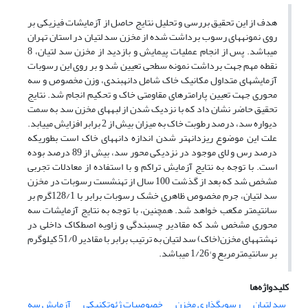
هدف از این تحقیق بررسی و تحلیل نتایج حاصل از آزمایشات فیزیکی بر
روی نمونه­های رسوب برداشت شده از مخزن سد لتیان در استان تهران
می­باشد. پس از انجام عملیات پیمایش و بازدید از مخزن سد لتیان، 8
نقطه مهم جهت برداشت نمونه سطحی تعیین شد و بر روی این رسوبات
آزمایش­های متداول مکانیک خاک شامل دانه­بندی، وزن مخصوص و سه
محوری جهت تعیین پارامترهای مقاومتی خاک و تحکیم انجام شد. نتایج
تحقیق حاضر نشان داد که با نزدیک شدن از لبه­های مخزن سد به سمت
دیواره سد، درصد رطوبت خاک به میزان بیش از 2 برابر افزایش می­یابد.
علت این موضوع ریزدانه­تر شدن اندازه دانه­های خاک است بطوریکه
درصد رس و لای موجود در نزدیکی محور سد، بیش از 89 درصد بوده
است. با توجه به نتایج آزمایش تراکم و با استفاده از معادلات تجربی
مشخص شد که بعد از گذشت 100 سال از ته­­نشست رسوبات در مخزن
سد لتیان، جرم مخصوص ظاهری خشک رسوبات برابر با 128/1گرم بر
سانتیمتر مکعب خواهد شد. همچنین، با توجه به نتایج آزمایشات سه
محوری مشخص شد که مقادیر چسبندگی و زاویه اصطکاک داخلی در
نهشته­های مخزن(خاک) سد لتیان به ترتیب برابر با مقادیر 51/0 کیلوگرم
بر سانتی­مترمربع و °1/26 می­باشد.
کلیدواژه‌ها
سد لتیان
رسوبگذاری مخزن
خصوصیات ژئوتکنیکی
آزمایش سه