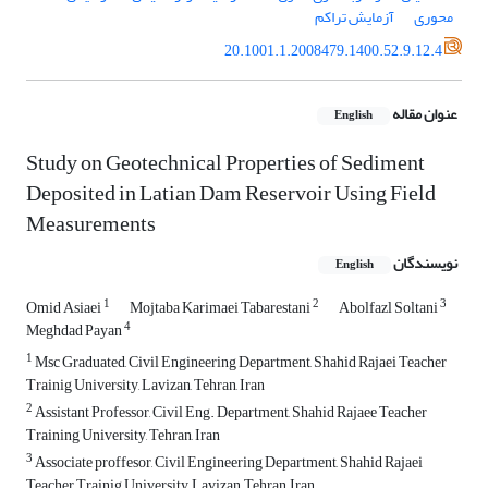
محوری
آزمایش تراکم
20.1001.1.2008479.1400.52.9.12.4
عنوان مقاله
English
Study on Geotechnical Properties of Sediment
Deposited in Latian Dam Reservoir Using Field
Measurements
نویسندگان
English
1
2
3
Omid Asiaei
Mojtaba Karimaei Tabarestani
Abolfazl Soltani
4
Meghdad Payan
1
Msc Graduated, Civil Engineering Department, Shahid Rajaei Teacher
Trainig University, Lavizan, Tehran, Iran
2
Assistant Professor, Civil Eng. Department, Shahid Rajaee Teacher
Training University, Tehran, Iran
3
Associate proffesor, Civil Engineering Department, Shahid Rajaei
Teacher Trainig University, Lavizan, Tehran, Iran