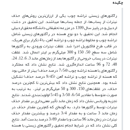
چکیده
رآکتورهای زیستی تراشه چوب یکی از ارزان‌ترین روش‌های حذف
نیترات از پساب‌ها، از جمله پساب‌ها می‎باشند. این تحقیق در دشت
اردبیل و در پاییز سال 1399 در مزرعه تحقیقاتی دانشگاه محقق اردبیلی
انجام شد. این تحقیق با دو نوع هسته در رآکتورهای زیستی شامل
تراشه چوب و مخلوط تراشه چوب و تراشه آهن، با 4 تکرار برای هریک،
در قالب طرح فاکتوریل اجرا شد. غلظت نیترات ورودی به رآکتورها
شامل سه سطح 50، 150 و 300 میلی‌گرم بر لیتر اعمال شد. غلظت
نیترات در پساب خروجی از رآکتورها بعد از زمان‌های ماند 3، 6، 12، 24،
48، 72 و 96 ساعت اندازه‌گیری شد. نتایج نشان داد که عملکرد
رآکتورهای با هسته تراشه چوب (7/54 درصد حذف) بهتر از حالتی بود
که هسته از تراشه چوب و تراشه آهن (9/45 درصد حذف) تشکیل
شده بود. همچنین نتایج نشان داد که بیش‌ترین تا کم‌ترین درصد
حذف، در غلظت‌های 150، 300 و 50 میلی‌گرم بر لیتر، به ترتیب به
صورت متوسط با مقادیر 6/54، 3/50 و 5/45 اولویت‌بندی شدند. نتایج
تجزیه واریانس نشان داد که زمان ماند تأثیر معنی‌داری بر مقدار حذف
نیترات توسط رآکتورها دارد، به گونه‌ای که کم‌ترین مقدار حذف در
زمان ماند 3 ساعت و به مقدار 3/4 درصد و بیش‎ترین مقدار حذف
نیترات در زمان ماند 96 ساعت و با مقدار 3/89 درصد بدست آمد. نتایج
کلی نشان داد که در شرایط انجام تحقیق رآکتورهای زیستی با هسته