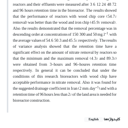
reactors and their effluents were measured after 3, 6, 12, 24, 48, 72,
and 96 hours retention time in the bioreactor. The results showed
that the performance of reactors with wood chip core (54.7%
removal) was better than the wood and iron chip (45.9% removal).
Also, the results demonstrated that the removal percentage was in
-1
descending order at concentrations of 150, 300, and 50 mg.l
, with
the average values of 54.6, 50.3, and 45.5%, respectively. The results
of variance analysis showed that the retention time have a
significant effect on the amount of nitrate removal by reactors so
that the minimum and the maximum removal (4.3% and 89.3%)
were obtained from 3-hours and 96-houres retention time,
respectively. In general, it can be concluded that under the
conditions of this research, bioreactors with wood chip have
acceptable performance in nitrate removal. Also, it was found for
-1
the suggested drainage coefficient in Iran (2 mm.day
) and with a
retention time of 96 hours, less than 2% of the land area is needed for
bioreactor construction.
کلیدواژه‌ها
English