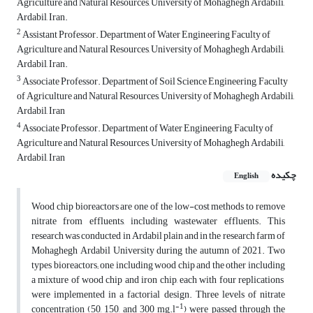
Agriculture and Natural Resources, University of Mohaghegh Ardabili,
Ardabil, Iran.
2
Assistant Professor. Department of Water Engineering Faculty of
Agriculture and Natural Resources, University of Mohaghegh Ardabili,
Ardabil, Iran.
3
Associate Professor. Department of Soil Science Engineering, Faculty
of Agriculture and Natural Resources, University of Mohaghegh Ardabili,
Ardabil, Iran
4
Associate Professor. Department of Water Engineering, Faculty of
Agriculture and Natural Resources, University of Mohaghegh Ardabili,
Ardabil, Iran
چکیده
English
Wood chip bioreactors are one of the low-cost methods to remove
nitrate from effluents, including wastewater effluents. This
research was conducted in Ardabil plain and in the research farm of
Mohaghegh Ardabil University during the autumn of 2021. Two
types bioreactors; one including wood chip and the other including
a mixture of wood chip and iron chip, each with four replications
were implemented in a factorial design. Three levels of nitrate
-1
concentration (50, 150, and 300 mg.l
) were passed through the