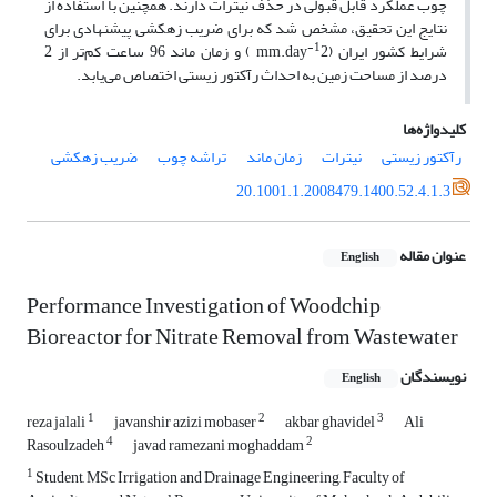
چوب عملکرد قابل قبولی در حذف نیترات دارند. همچنین با استفاده از
نتایج این تحقیق، مشخص شد که برای ضریب زهکشی پیشنهادی برای
-1
شرایط کشور ایران (mm.day
2 ) و زمان ماند 96 ساعت کم‌تر از 2
درصد از مساحت زمین به احداث رآکتور زیستی اختصاص می‌یابد.
کلیدواژه‌ها
رآکتور زیستی
نیترات
زمان ماند
تراشه چوب
ضریب زهکشی
20.1001.1.2008479.1400.52.4.1.3
عنوان مقاله
English
Performance Investigation of Woodchip
Bioreactor for Nitrate Removal from Wastewater
نویسندگان
English
1
2
3
reza jalali
javanshir azizi mobaser
akbar ghavidel
Ali
4
2
Rasoulzadeh
javad ramezani moghaddam
1
Student, MSc Irrigation and Drainage Engineering, Faculty of