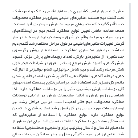
بیش از نیمی از اراضی کشاورزی در مناطق اقلیمی خشک و نیمه­خشک،
تحت کشت دیم هستند. متغیرهای اقلیمی بسیاری بر عملکرد محصولات
دیم تأثیرگذارند که متغیرهای مربوط به بارش مهم­ترین آن­ها هستند.
هدف مطالعه حاضر، تعیین توابع عملکرد گندم دیم در ایستگاه­های
تبریز، سراب و مراغه واقع در شرق حوضه دریاچه ارومیه با در نظر
گرفتن تغییرات متغیرهای اقلیمی در طول مراحل مختلف رشد گندم دیم
می­باشد. به­منظور مدل­سازی عملکرد با استفاده از روش­ رگرسیون
چندمتغیره، از متغیرهای بارش، تعداد رویداد­های بارش مؤثر، کمبود
بارش گیاهی، کمبود بارش مرجع و تبخیر-تعرق در شرایط دیم در طول
شش مرحله رشد گندم دیم شامل جوانه­زنی، اتمام جوانه­زنی تا آغاز گل­
دهی، مرحله گل­دهی، اتمام گل­دهی تا آغاز پر شدن دانه، مرحله پر شدن
دانه و کل فصل رشد استفاده شد. بر اساس نتایج به­دست آمده، به­طور
کلی نوسانات بارش بیش­ترین تأثیر را بر نوسانات عملکرد دارد. لذا
شناسایی رژیم بارش و آنالیز مشخصات بارش در ارزیابی نوسانات
عملکرد محصولات دیم حائز اهمیت است. در بین مراحل رشد نیز
نوسان صفات مورد بررسی در کل فصل رشد نقش بیش­تری در تعیین
توابع عملکرد دارد. توابع عملکرد با استفاده از متغیرهایی که
همبستگی معنی­داری با عملکرد داشتند، تعیین شد. برای این منظور از
داده­های 22 سال و 3 سال به­ترتیب برای واسنجی و صحت­سنجی استفاده
شد. نتایج ارزیابی ضریب کارآیی مدل و جذر میانگین مربعات خطای