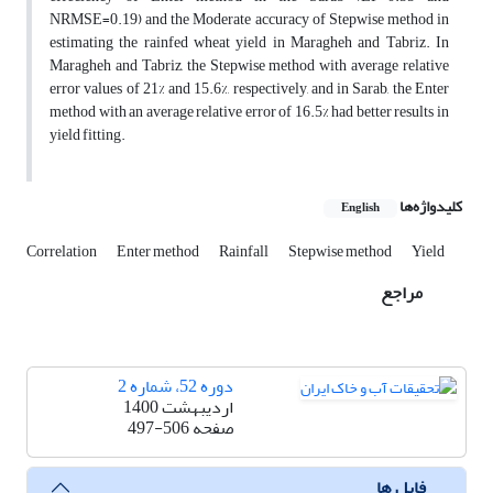
NRMSE=0.19) and the Moderate accuracy of Stepwise method in
estimating the rainfed wheat yield in Maragheh and Tabriz. In
Maragheh and Tabriz, the Stepwise method with average relative
error values of 21% and 15.6%, respectively, and in Sarab, the Enter
method with an average relative error of 16.5% had better results in
yield fitting.
کلیدواژه‌ها
English
Correlation
Enter method
Rainfall
Stepwise method
Yield
مراجع
دوره 52، شماره 2
اردیبهشت 1400
صفحه
497-506
فایل ها