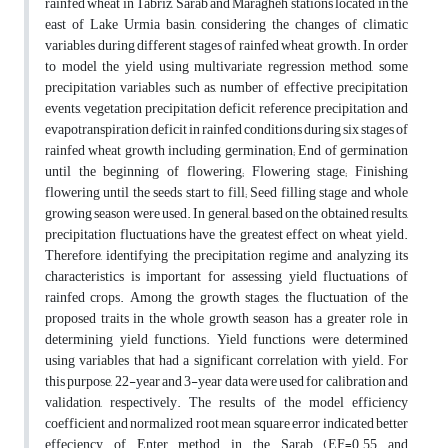
rainfed wheat in Tabriz, Sarab and Maragheh stations located in the
east of Lake Urmia basin, considering the changes of climatic
variables during different stages of rainfed wheat growth. In order
to model the yield using multivariate regression method, some
precipitation variables such as, number of effective precipitation
events, vegetation precipitation deficit, reference precipitation and
evapotranspiration deficit in rainfed conditions during six stages of
rainfed wheat growth including germination; End of germination
until the beginning of flowering; Flowering stage; Finishing
flowering until the seeds start to fill; Seed filling stage and whole
growing season were used. In general, based on the obtained results,
precipitation fluctuations have the greatest effect on wheat yield.
Therefore, identifying the precipitation regime and analyzing its
characteristics is important for assessing yield fluctuations of
rainfed crops. Among the growth stages, the fluctuation of the
proposed traits in the whole growth season has a greater role in
determining yield functions. Yield functions were determined
using variables that had a significant correlation with yield. For
this purpose, 22-year and 3-year data were used for calibration and
validation, respectively. The results of the model efficiency
coefficient and normalized root mean square error indicated better
effeciency of Enter method in the Sarab (EF=0.55 and