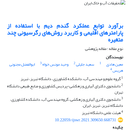
برآورد توابع عملکرد گندم دیم با استفاده از
پارامترهای اقلیمی و کاربرد روش‌های رگرسیونی چند
متغیره
نوع مقاله : مقاله پژوهشی
نویسندگان
3
2
1
معین هادی
سعید جلیلی
وحید مونس خواه
ابوالفضل مجنونی
4
هریس
1
گروه علوم و مهندسی آب، دانشکده کشاورزی، دانشگاه تبریز، تبریز
2
دانشجوی دکترای آبیاری و زهکشی-پردیس کشاورزی و منابع طبیعی دانشگاه
تهران
3
دانشجوی دکتری آبیاری و زهکشی، گروه مهندسی آب، دانشکده کشاورزی،
دانشگاه تبریز، تبریز، ایران.
4
هیئت علمی دانشگاه تبریز
10.22059/ijswr.2021.309650.668731
چکیده