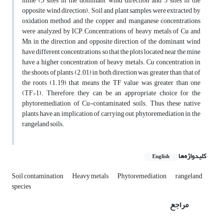
mine (5 sites in the dominant wind direction and 5 sites in the
opposite wind direction). Soil and plant samples were extracted by
oxidation method and the copper and manganese concentrations
were analyzed by ICP.Concentrations of heavy metals of Cu and
Mn in the direction and opposite direction of the dominant wind
have different concentrations, so that the plots located near the mine
have a higher concentration of heavy metals. Cu concentration in
the shoots of plants (2.01) in both direction was greater than that of
the roots (1.19) that means the TF value was greater than one
(TF>1). Therefore, they can be an appropriate choice for the
phytoremediation of Cu-contaminated soils. Thus, these native
plants have an implication of carrying out phytoremediation in the
rangeland soils.
کلیدواژه‌ها
English
Soil contamination
Heavy metals
Phytoremediation
rangeland
species
مراجع