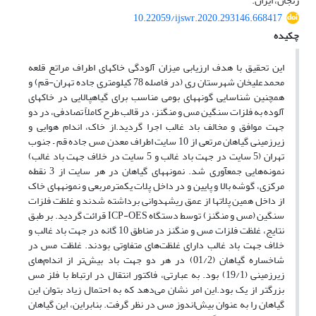
زنجان، ایران.
10.22059/ijswr.2020.293146.668417
چکیده
این تحقیق با هدف ارزیابی میزان آلودگی خاک­های اطراف مراتع قلعه
محمد­علی­خان شهرستان ری (در فاصله 78 کیلومتری جاده تهران-قم) و
همچنین شناسایی گونه­های بومی مناسب برای گیاه­­پالایی در خاک­های
آلوده به فلزات سنگین مس و منگنز، در قالب طرح کاملاً تصادفی، در دو
جهت موافق و مخالف باد غالب اجرا گردید.از خاک، اندام هوایی و
زیرزمینی گیاهان مرتعی از 10 سایت اطراف معدن مس جاده قم – جنوب
تهران (5 سایت در جهت باد غالب و 5 سایت در خلاف جهت باد غالب)
نمونه‌هایی جمع­آوری شد. نمونه­های گیاهان در هر سایت از 3 نقطه
مرکزی، گوشه بالا و پایین و در داخل پلات یک­متر­مربعی و نمونه­های خاک
از داخل همین پلات­ها از عمق ریشه­دوانی برداشته شدند و غلظت فلزات
سنگین (مس و منگنز) توسط دستگاه ICP-OES قرائت گردید. بر طبق
نتایج، غلظت فلزات مس و منگنز در مناطق 10 گانه در جهت باد غالب و
خلاف جهت باد غالب دارای ‌غلظت‌های متفاوتی بودند. غلظت مس در
شاخساره گیاهان (01/2) در هر دو جهت باد بیش‌تر از اندام‌های
زیرزمینی (19/1) بود. به عبارتی، فاکتور انتقال در ارتباط با فلز مس
بزرگتر از یک بود.این امر نشان می‌دهد که به احتمال زیاد بتوان این
گیاهان را به عنوان بیش‌اندوز مس در نظر گرفت. بنابراین، این گیاهان