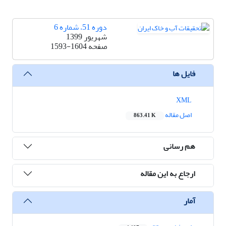
دوره 51، شماره 6
شهریور 1399
صفحه
1593-1604
فایل ها
XML
اصل مقاله
863.41 K
هم رسانی
ارجاع به این مقاله
آمار