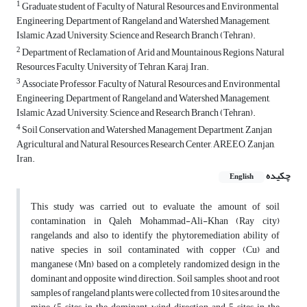
1
Graduate student of Faculty of Natural Resources and Environmental
Engineering, Department of Rangeland and Watershed Management,
Islamic Azad University, Science and Research Branch (Tehran).
2
Department of Reclamation of Arid and Mountainous Regions, Natural
Resources Faculty, University of Tehran, Karaj, Iran.
3
Associate Professor, Faculty of Natural Resources and Environmental
Engineering, Department of Rangeland and Watershed Management,
Islamic Azad University, Science and Research Branch (Tehran).
4
Soil Conservation and Watershed Management Department, Zanjan
Agricultural and Natural Resources Research Center, AREEO, Zanjan,
Iran.
چکیده
English
This study was carried out to evaluate the amount of soil
contamination in Qaleh Mohammad-Ali-Khan (Ray city)
rangelands and also to identify the phytoremediation ability of
native species in soil contaminated with copper (Cu) and
manganese (Mn) based on a completely randomized design in the
dominant and opposite wind direction. Soil samples, shoot and root
samples of rangeland plants were collected from 10 sites around the