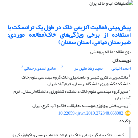
پیش‌بینی فعالیت آنزیمی خاک در طول یک ترانسکت با
استفاده از برخی ویژگی‌های خاک(مطالعه موردی:
شهرستان میامی، استان سمنان)
نوع مقاله : مقاله پژوهشی
نویسندگان
3
2
1
احمد اخیانی
حمید رضا متین فر
هادی اسدی رحمانی
1
دانشجویی دکتری شیمی و حاصلخیزی خاک گروه مهندسی علوم خاک
دانشکده کشاورزی دانشگاه لرستان، خرم آباد، ایران
2
مدیر گروه مهندسی علوم خاک دانشکده کشاورزی دانشگاه لرستان، خرم
آبد، ایران
3
رییس بخش بیولوژی موسسه تحقیقات خاک و آب، کرج، ایران
10.22059/ijswr.2019.272348.668082
چکیده
کیفیت خاک بیانگر توانایی خاک در ارائه خدمات زیستی، اکولوژیکی و