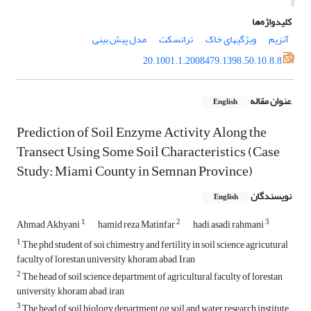
کلیدواژه‌ها
آنزیم
ویژگیهای خاک
ترانسکت
مدل پیش بینی
20.1001.1.2008479.1398.50.10.8.8
عنوان مقاله
English
Prediction of Soil Enzyme Activity Along the
Transect Using Some Soil Characteristics (Case
Study: Miami County in Semnan Province)
نویسندگان
English
1
2
3
Ahmad Akhyani
hamid reza Matinfar
hadi asadi rahmani
1
The phd student of soi chimestry and fertility in soil science agricutural
faculty of lorestan university, khoram abad, Iran
2
The head of soil science department of agricultural faculty of lorestan
university, khoram abad, iran
3
The head of soil biology department og soil and water research institute,