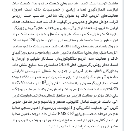
قابلیت تولید است. تعیین شاخص‌های کیفیت خاک و بیان کیفیت خاک
نیازمند اندازه‌گیری تعداد زیادی از خصوصیات خاک است. امروزه
فعالیت‌های آنزیمی خاک به عنوان یک شاخص مناسب جهت ارزیابی
اثرات عوامل محیطی و مدیریتی بر کیفیت خاک شناخته شده­اند. هدف
از این تحقیق توسعه مدل­های رگرسیونی بین فعالیت‌های آنزیمی و ویژگی­
های خاک در طول یک ترانسکت از جهت شمال به جنوب می­باشد. برای
این منظور از سه منطقه شهرستان میامی استان سمنان، 120 نمونه خاک
با روش تصادفی طبقه‌بندی‌شده انتخاب شد. خصوصیات خاک و مقادیر
آنزیم­ها طبق روش‌های استاندارد تعیین شد. روابط موجود بین ویژگی­های
خاک و فعالیت سه آنزیم بتاگلوکوزیداز، فسفاتاز قلیایی و اوره­آز با
استفاده از روش رگرسیون خطی ((OLS مدل­سازی شد. نتایج نشان داد،
به‌طورکلی فعالیت‌های آنزیمی از جنوب به شمال شهرستان افزایش
یافته و آنزیم بتاگلوکوزیداز دارای بیشترین ضریبتغییرات (68%) بوده
2
است. مدل­های رگرسیونی ارائه‌شده با دقتی (R
) در دامنه 7/50% تا
adj
4/70% توانستند فعالیت آنزیمی خاک را پیش‌بینی کنند. مهمترین ویژگی­
های خاک مؤثر بر فعالیت آنزیمی در مناطق شمالی به ترتیب اولویت کربن
آلی، بافت، ظرفیت تبادل کاتیونی، فسفر و پتاسیم و در مناطق جنوبی
کربن آلی، هدایت الکتریکی و pHبودند. بررسی­های اعتبارسنجی مدل­ها
2
هم در مرحله صحت­سنجی(RMSE, R
) نشان داد درجه تخمین مدل­ها
adj
از اعتبار کافی برخوردار است. نتایج این تحقیق در بهبود برنامه­ریزی­های
مدیریتی جهت مدیریت پایدار خاک کاربرد دارد.