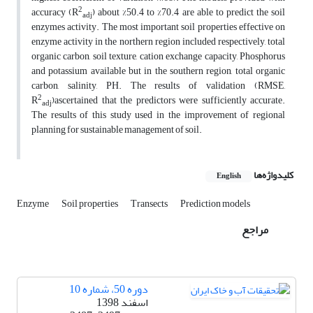
2
accuracy (R
) about %50.4 to %70.4 are able to predict the soil
adj
enzymes activity. The most important soil properties effective on
enzyme activity in the northern region included respectively, total
organic carbon, soil texture, cation exchange capacity, Phosphorus
and potassium available but in the southern region, total organic
carbon, salinity, PH. The results of validation (RMSE,
2
R
)ascertained that the predictors were sufficiently accurate.
adj
The results of this study used in the improvement of regional
planning for sustainable management of soil.
کلیدواژه‌ها
English
Enzyme
Soil properties
Transects
Prediction models
مراجع
دوره 50، شماره 10
اسفند 1398