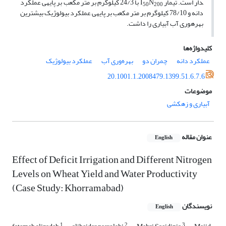
دار است. تیمار I
N
با 24/3 کیلوگرم بر متر مکعب بر پایه­ی عملکرد
50
200
دانه و 78/10 کیلوگرم بر متر مکعب بر پایه­ی عملکرد بیولوژیک بیشترین
بهره­وری آب آبیاری را داشت.
کلیدواژه‌ها
عملکرد دانه
چمران دو
بهره‌وری آب
عملکرد بیولوژیک
20.1001.1.2008479.1399.51.6.7.6
موضوعات
آبیاری و زهکشی
عنوان مقاله
English
Effect of Deficit Irrigation and Different Nitrogen
Levels on Wheat Yield and Water Productivity
(Case Study: Khorramabad)
نویسندگان
English
1
2
3