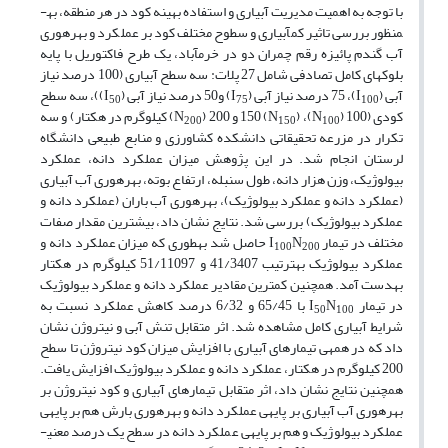
با توجه به اهمیت مدیریت آبیاری و استفاده بهینه کود در هر منطقه، به­
منظور بررسی تاثیر کم­آبیاری و سطوح مختلف کود بر عملکرد و بهره­وری
آب گندم پائیزه رقم چمران دو در خرم­آباد، یک طرح فاکتوریل با پایه
بلوک­های کامل تصادفی شامل 27 پلات: سه سطح ­آبیاری (100 درصد نیاز
آبی (I
)، 75 درصد نیاز آبی (I
) و50 درصد نیاز آبی (I
))، سه سطح
50
75
100
کودی (100 (N
)، 150 (N
) و 200 (N
) کیلوگرم در هکتار) و سه
200
150
100
تکرار در مزرعه تحقیقاتی دانشکده کشاورزی و منابع طبیعی دانشگاه
لرستان انجام شد. در این پژوهش میزان عملکرد دانه، عملکرد
بیولوژیک، وزن هزار دانه، طول سنبله، ارتفاع بوته، بهره­وری آب آبیاری
(عملکرد دانه و عملکرد بیولوژیک)، بهره­وری آب باران (عملکرد دانه و
عملکرد بیولوژیک) بررسی شد. نتایج نشان داد، بیشترین مقدار صفات
مختلف در تیمار I
N
حاصل شد به­طوری که میزان عملکرد دانه و
100
200
عملکرد بیولوژیک به­ترتیب 41/3407 و 51/11097 کیلوگرم در هکتار
به­دست آمد. همچنین کمترین مقادیر عملکرد دانه و عملکرد بیولوژیک
در تیمار I
N
با 65/45 و 6/32 درصد کاهش عملکرد نسبت به
50
100
شرایط آبیاری کامل مشاهده شد. اثر متقابل تنش آبی و نیتروژن نشان
داد که در همه­ی تیمار­های آبیاری با افزایش میزان کود نیتروژن تا سطح
200 کیلوگرم در هکتار، عملکرد دانه و عملکرد بیولوژیک افزایش یافت.
همچنین نتایج نشان داد، اثر متقابل تیمار­های آبیاری و کود نیتروژن بر
بهره­وری آب آبیاری بر پایه­ی عملکرد دانه و بهره­وری بارش هم بر پایه­ی
عملکرد بیولوژیک و هم بر پایه­ی عملکرد دانه در سطح یک درصد معنی­