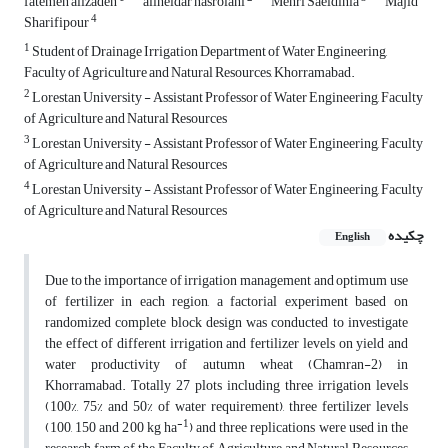
fatemeh alizadeh
aliheidar nasrolahi
Mehri Saeidinia
Majid
4
Sharifipour
1
Student of Drainage Irrigation Department of Water Engineering,
Faculty of Agriculture and Natural Resources, Khorramabad.
2
Lorestan University - Assistant Professor of Water Engineering, Faculty
of Agriculture and Natural Resources
3
Lorestan University - Assistant Professor of Water Engineering, Faculty
of Agriculture and Natural Resources
4
Lorestan University - Assistant Professor of Water Engineering, Faculty
of Agriculture and Natural Resources
چکیده
English
Due to the importance of irrigation management and optimum use
of fertilizer in each region, a factorial experiment based on
randomized complete block design was conducted to investigate
the effect of different irrigation and fertilizer levels on yield and
water productivity of autumn wheat (Chamran-2) in
Khorramabad. Totally 27 plots including three irrigation levels
(100%, 75% and 50% of water requirement), three fertilizer levels
-1
(100, 150 and 200 kg ha
) and three replications were used in the