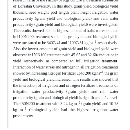
research farm of the Faculty of Agriculture and Natural Resources
of Lorestan University. In this study, grain yield, biological yield,
thousand seed weight, pod length, plant height, irrigation water
productivity (grain yield and biological yield) and rain water
productivity (grain yield and biological yield) were investigated.
The results showed that the highest amount of traits were obtained
in I100N200 treatment, so that the grain yield and biological yield
-1
were measured to be 3407/41 and 11097/51 kg ha
, respectively.
Also, the lowest amounts of grain yield and biological yield were
observed in I50N100 treatment with 45.65 and 32.60% reduction in
yield, respectively, as compared to full irrigation treatment.
Interaction of water stress and nitrogen in all irrigation treatments
-1
showed by increasing nitrogen fertilizer up to 200 kg ha
, the grain
yield and biological yield increased. The results also showed that
the interaction of irrigation and nitrogen fertilizer treatments on
irrigation water productivity (grain yield) and rain water
productivity (grain and biological yield) is significant at 1% level.
-3
The I50N200 treatment with 3.24 kg m
(grain yield) and 10.78
-3
kg m
(biological yield) had the highest irrigation water
productivity.