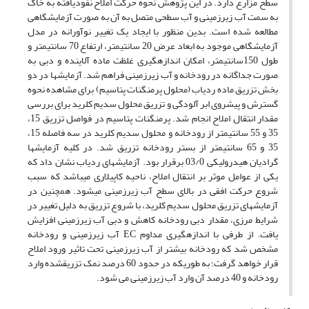
سطح مزارع دارد. در این پژوهش نحوه حرکت املاح نفوذیافته به خاک
به سمت آب زیرزمینی و آب سطحی متصل به آن به صورت آزمایشگاهی
مطالعه شده است. بدین منظور با ایجاد یک تغییر نوآورانه در مدل
آزمایشگاهی موجود به ابعاد عرض 20 سانتی­متر، ارتفاع 70 سانتی­متر و
طول 150سانتی­متر، امکان اندازه­گیری غلظت ماده آلاینده و دبی به
صورت جداگانه در رودخانه و آب زیرزمینی فراهم شد. آزمایش­ها در دو
بخش تزریق ماده ردیاب (محلول پرمنگنات پتاسیم) برای مشاهده نحوه
گسترش و پیشروی ابر آلودگی و تزریق محلول سدیم کلرید برای بررسی
مقدار انتقال املاح انجام شد. پرمنگنات پتاسیم در فواصل تزریق 15،
35 و 55 سانتی­متر از رودخانه و محلول سدیم کلرید در سه فاصله 15،
35 و 65 سانتی­متر از بستر رودخانه تزریق شد. در کلیه آزمایش­ها
گرادیان هیدرولیکی 03/0 برقرار بود. آزمایش­های ردیاب نشان داد که
یکی از عوامل موثر بر انتقال املاح، ناحیه کاپیلاری می­باشد که سبب
شروع حرکت افقی در بالای سطح آب زیرزمینی می­شود. همچنین در
آزمایش­های تزریق محلول سدیم کلرید، با شروع تزریق به دلیل تغییر در
شرایط مرزی، مقدار دبی رودخانه کاهش و دبی آب زیرزمینی افزایش
یافت. از طرفی با اندازه­گیری مداوم EC آب زیرزمینی و رودخانه
مشخص شد که رودخانه بیشتر از آب زیرزمینی تحت تاثیر ورود املاح
قرار خواهد گرفت؛ به طوری­که در حدود 60 درصد نمک تزریق­شده وارد
رودخانه و 40 درصد آن وارد آب زیرزمینی می شود.