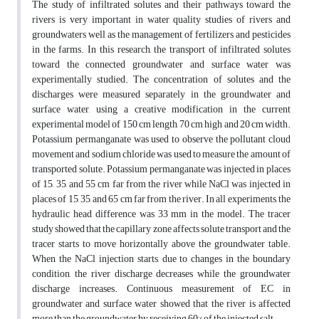
The study of infiltrated solutes and their pathways toward the
rivers is very important in water quality studies of rivers and
groundwaters well as the management of fertilizers and pesticides
in the farms. In this research, the transport of infiltrated solutes
toward the connected groundwater and surface water was
experimentally studied. The concentration of solutes and the
discharges were measured separately in the groundwater and
surface water, using a creative modification in the current
experimental model of 150 cm length, 70 cm high and 20 cm width.
Potassium permanganate was used to observe the pollutant cloud
movement and sodium chloride was used to measure the amount of
transported solute. Potassium permanganate was injected in places
of 15, 35, and 55 cm far from the river while NaCl was injected in
places of 15, 35, and 65 cm far from the river. In all experiments, the
hydraulic head difference was 33 mm in the model. The tracer
study showed that the capillary zone affects solute transport and the
tracer starts to move horizontally above the groundwater table.
When the NaCl injection starts, due to changes in the boundary
condition, the river discharge decreases while the groundwater
discharge increases. Continuous measurement of EC in
groundwater and surface water showed that the river is affected
more than the groundwater by receiving 60% of the injected salt.