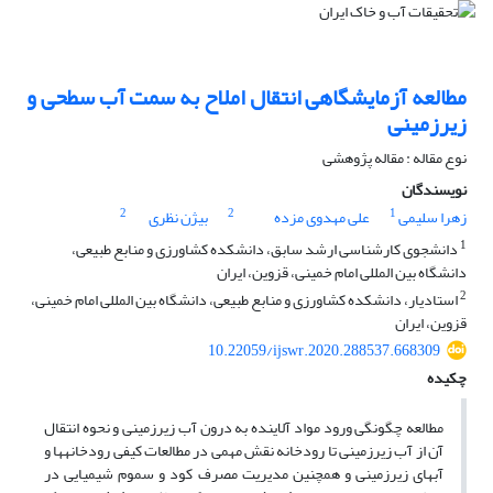
مطالعه آزمایشگاهی انتقال املاح به سمت آب سطحی و
زیرزمینی
نوع مقاله : مقاله پژوهشی
نویسندگان
2
2
1
زهرا سلیمی
علی مهدوی مزده
بیژن نظری
1
دانشجوی کارشناسی ارشد سابق، دانشکده کشاورزی و منابع طبیعی،
دانشگاه بین المللی امام خمینی، قزوین، ایران
2
استادیار، دانشکده کشاورزی و منابع طبیعی، دانشگاه بین المللی امام خمینی،
قزوین، ایران
10.22059/ijswr.2020.288537.668309
چکیده
مطالعه چگونگی ورود مواد آلاینده به درون آب زیرزمینی و نحوه انتقال
آن از آب زیرزمینی تا رودخانه نقش مهمی در مطالعات کیفی رودخانه­ها و
آب­های زیرزمینی و همچنین مدیریت مصرف کود و سموم شیمیایی در