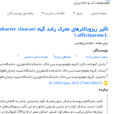
صفحه اصلی
مرور
اطلاعات نشریه
راهنمای نویسندگان
officinarum L.)
نوع مقاله : مقاله پژوهشی
نویسندگان
3
2
1
سعید صفیرزاده
مصطفی چرم
نعیمه عنایت ضمیر
1
دانش آموخته دکترا، گروه علوم و مهندسی خاک، دانشکده کشاورزی، دانشگاه شهید
2
استاد، گروه علوم و مهندسی خاک, دانشکده کشاورزی, دانشگاه شهید چمران اهواز،
3
دانشیار، گروه علوم و مهندسی خاک, دانشکده کشاورزی, دانشگاه شهید چمران اهواز
10.22059/ijswr.2019.275465.668119
چکیده
کشت متراکم و پیوسته نیشکر بدون مصرف کود پتاسیمی، منجر به کاهش منابع
کشت جدید نیشکر (پلنت) و سنین بازرویی (راتون) و نیز تأثیر ریزوباکترهای 
تیمارها شامل ترکیب دو سطح کود فسفر (شامل صفر (p
) و 200 کیلوگرم در هکتار (p
0