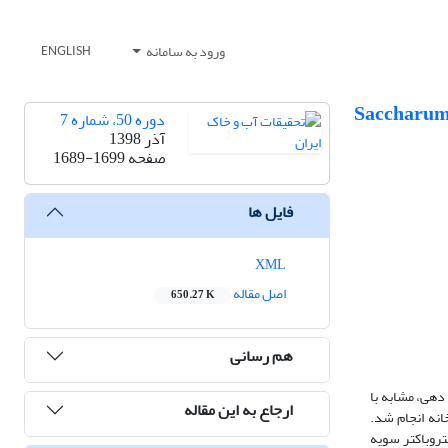
ورود به سامانه
ENGLISH
ر ریزوباکترهای محرک رشد گیاه (Enterobacter cloacae) بر جذب و کارایی جذب پتاسیم در گیاه نیشکر (Saccharum
دوره 50، شماره 7
آذر 1398
صفحه
1689-1699
فایل ها
XML
اصل مقاله
650.27 K
هم رسانی
هی، مشابه با
ارجاع به این مقاله
انه انجام شد.
انتروباکتر سویه