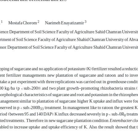
1
2
3
h
Mostafa Chorom
Naeimeh Enayatizamir
ence, Department of Soil Science, Faculty of Agriculture, Sahid Chamran Universit
tment of Soil Science, Faculty of Agriculture, Shahid Chamran University of Ahvaz
sor, Department of Soil Science, Faculty of Agriculture, Shahid Chamran Universit
pping of sugarcane and no application of potassium (K) fertilizer resulted a reductio
rent fertilizer managements, new plantation of sugarcane and ratoon, and to inv
ake, a pot experiment with three replications was carried out in greenhouse condi
00 kg/ha (p < sub>200)), and two plant growth-promoting rhizobacteria strains 
morphological characteristics of sugarcane and root and potassium in the rhizosphere
anagement similar to plantation of sugarcane, higher K uptake and influx were fo
bserved in p < sub>200B
treatment. In management like to ratoon, the greatest 
33
riod (between 95 and 140 DAP), K influx decreased severely in p < sub>0R
treatm
0
ated treatments. Therefore, in new sugarcane plantation condition,
Enterobacter cl
bled to increase uptake and uptake efficiency of K. Also, the result showed that