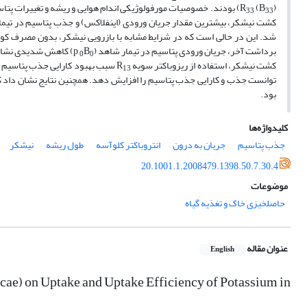
R
(B
33
33
کشت نیشکر، بیشترین مقدار جریان ورودی (اینفلاکس) و جذب پتاسیم در تیمار
شد. این در حالی است که در شرایط مشابه با بازرویی نیشکر، بدون مصرف کود
برداشت آخر، جریان ورودی پتاسیم در تیمار شاهد (p
B
) کاهش شدیدی نشان د
0
0
کشت نیشکر، استفاده از ریزوباکتر سویه R
سبب بهبود کارایی جذب پتاسیم توس
13
توانست جذب و کارایی جذب پتاسیم را افزایش دهد. همچنین نتایج نشان داد که 
بود.
کلیدواژه‌ها
جذب پتاسیم
جریان به درون
انتروباکتر کلوآسه
طول ریشه
نیشکر
20.1001.1.2008479.1398.50.7.30.4
موضوعات
حاصلخیزی خاک و تغذیه گیاه
عنوان مقاله
English
cae) on Uptake and Uptake Efficiency of Potassium in