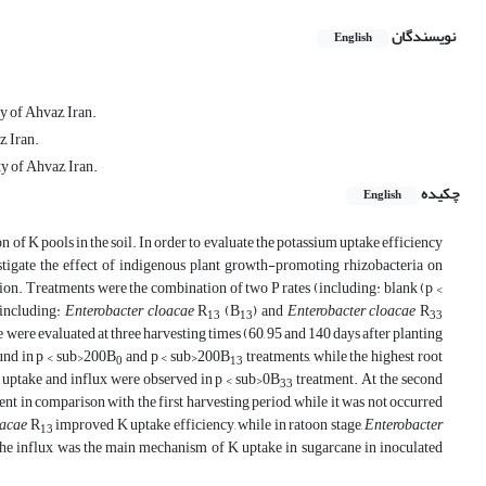
نویسندگان
English
y of Ahvaz, Iran.
, Iran.
y of Ahvaz, Iran.
چکیده
English
n of K pools in the soil. In order to evaluate the potassium uptake efficiency
estigate the effect of indigenous plant growth-promoting rhizobacteria on
tion. Treatments were the combination of two P rates (including: blank (p <
(including:
Enterobacter cloacae
R
(B
) and
Enterobacter cloacae
R
13
13
33
 were evaluated at three harvesting times (60, 95 and 140 days after planting
und in p < sub>200B
and p < sub>200B
treatments, while the highest root
0
13
K uptake and influx were observed in p < sub>0B
treatment. At the second
33
ent in comparison with the first harvesting period, while it was not occurred
oacae
R
improved K uptake efficiency, while in ratoon stage,
Enterobacter
13
 the influx was the main mechanism of K uptake in sugarcane in inoculated