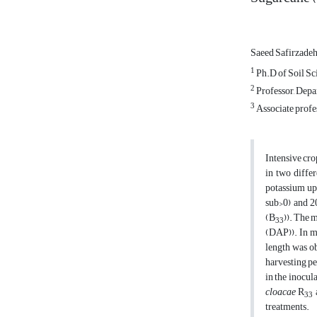
Saeed Safirzade
1
Ph.D of Soil Sci
2
Professor, Depar
3
Associate profes
Intensive cro
in two diffe
potassium upt
sub>0) and 2
(B
)). The 
33
(DAP)). In m
length was o
harvesting pe
in the inocul
cloacae
R
a
33
treatments.