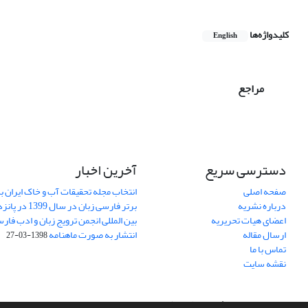
کلیدواژه‌ها
English
مراجع
دسترسی سریع
آخرین اخبار
صفحه اصلی
انتخاب مجله تحقیقات آب و خاک ایران ب
درباره نشریه
برتر فارسی زبان 
اعضای هیات تحریریه
بین المللی انجمن ترویج زبان و ادب فار
ارسال مقاله
انتشار به صورت ماهنامه
1398-03-27
تماس با ما
نقشه سایت
سامانه مدیریت نشریات علمی.
طراحی و پیاده سازی از
سیناوب