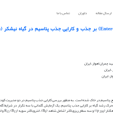
ارسال مقاله
داوران
تماس با ما
تأثی
 چمران اهواز، ایران
 ایران
، ایران
 پتاسیم در خاک شده است. به منظور بررسی کارایی جذب پتاسیم در دو مدیریت کود د
محرک رشد گیاه بر کارایی جذب پتاسیم، یک آزمایش گلدانی با سه تکرار در شرایط گلخ
)) و سه سطح ریزوباکتر (شامل شاهد (B
)، انتروباکتر سویه R
(B
) و 
13
13
0
200