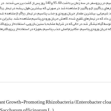
)) بودند. خصوصیات مورفولوژیکی اندام هوایی و ریشه و تغییرات پتاسیم در ریزوسفر در سه زمان برداشت 60، 95 و 40
های p
B
و p
B
مشاهده شد در صورتی که بیشترین طول ریشه در تیمار p
B
33
200
0
200
13
 شیمیایی، بیشترین مقدار جریان ورودی و جذب پتاسیم در تیمار p
B
مشاهده شد. 
0
33
اد که در تیمارهای تلقیح شده، کاهش جریان ورودی پتاسیم مشاهده نشد. بنابراین د
ط گیاه نیشکر شد در حالی که در شرایط مشابه با سنین بازرویی، استفاده از ریزوباکترها
جریان ورودی پتاسیم، مکانیزم اصلی جذب پتاسیم به‌ویژه در استفاده از ریزوباکترها 
lant Growth-Promoting Rhizobacteria (Enterobacter cloa
(Saccharum officinarum L.)