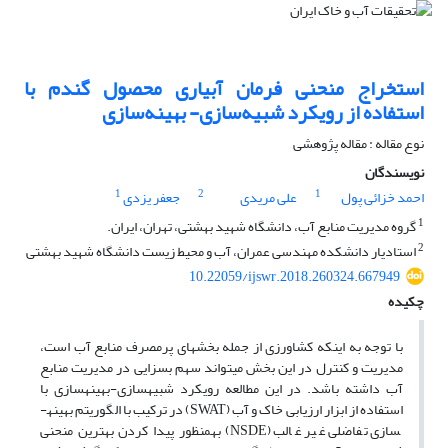
استخراج منحنی فرمان آبیاری محصول گندم با
استفاده از رویکرد شبیه‌سازی- بهینه‌سازی
نوع مقاله : مقاله پژوهشی
نویسندگان
1
2
1
احمد خزائی پول
علی مریدی
جعفر یزدی
1
گروه مدیریت منابع آب، دانشگاه شهید بهشتی، تهران، ایران.
2
استادیار دانشکده مهندسی عمران، آب و محیط زیست دانشگاه شهید بهشتی
10.22059/ijswr.2018.260324.667949
چکیده
با توجه به اینکه کشاورزی از جمله بخش­های پرمصرف منابع آب است،
مدیریت و کنترل در این بخش می­تواند سهم بسزایی در مدیریت منابع
آب داشته باشد. در این مطالعه رویکرد شبیه­سازی-بهینه­سازی با
استفاده از ابزار ارزیابی خاک و آب (SWAT) در ترکیب با الگوریتم بهینه­
سازی تفاضلی غیر غالب (NSDE) به­منظور پیدا کردن بهترین منحنی