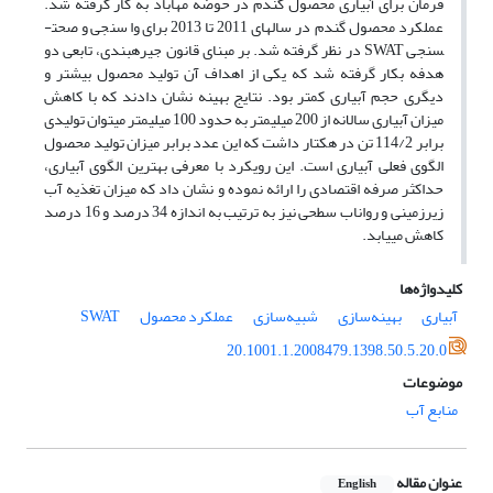
فرمان برای آبیاری محصول گندم در حوضه مهاباد به کار گرفته شد.
عملکرد محصول گندم در سال­های 2011 تا 2013 برای واسنجی و صحت­
سنجی SWAT در نظر گرفته شد. بر مبنای قانون جیره­بندی، تابعی دو
هدفه بکار گرفته شد که یکی از اهداف آن تولید محصول بیشتر و
دیگری حجم آبیاری کمتر بود. نتایج بهینه نشان دادند که با کاهش
میزان آبیاری سالانه از 200 میلی­متر به حدود 100 میلی­متر می­توان تولیدی
برابر 114/2 تن در هکتار داشت که این عدد برابر میزان تولید محصول
الگوی فعلی آبیاری است. این رویکرد با معرفی بهترین الگوی آبیاری،
حداکثر صرفه اقتصادی را ارائه نموده و نشان داد که میزان تغذیه آب
زیرزمینی و رواناب سطحی نیز به ترتیب به اندازه 34 درصد و 16 درصد
کاهش می­یابد.
کلیدواژه‌ها
آبیاری
بهینه‌سازی
شبیه‌سازی
عملکرد محصول
SWAT
20.1001.1.2008479.1398.50.5.20.0
موضوعات
منابع آب
عنوان مقاله
English