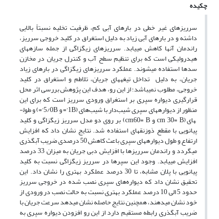
چکیده
سرریزهای غیر خطی در بارهای آبی کم، ظرفیت تخلیه نسبتاً بالایی
داشته و در بارهای آبی زیاد به دلیل استغراق در کلید خروجی سرریز،
راندمان آن­ها کاهش می­یابد. سرریزهای زیگزاگی از جمله سازه­های
هیدرولیکی است که برای تنظیم سطح آب و کنترل جریان در مخازن
سدها استفاده می­شوند. عملکرد سرریزهای زیگزاگی در بارهای زیاد
جریان، به دلیل تداخل تیغه­های جریان، تلاطم و استغراق در کلید
خروجی، مطلوب نمی­باشد؛ از این رو، هدف این پژوهش بررسی اثر محل
قرارگیری دیواره سپری بر استغراق ورودی سرریز است که برای این
منظور از دیواره­های سپری شیب‌دار با شیب‌های (1B'= و 5/0B'=) و طول­
های (cm 30= B و cm60= B) بر روی دو مدل سرریز زیگزاگی و کلید
پیانویی با مقطع ذوزنقه­ای استفاده شد. نتایج نشان داد که افزایش
ارتفاع و طول دیواره­های سپری باعث کاهش 50 درصدی ضریب آبگذری
می­گردد و راندمان سرریزها با افزایش دبی جریان به میزان 33 درصد
افزایش می­یابد. وجود این سپرها در سرریز زیگزاگی نسبت به کلید
پیانویی با پلان مشابه، تا 30 درصد عملکرد بهتری را نشان داد. این
تحقیق نشان داد که دیواره‌های سپری نصب شده در خروجی سرریز
حدود 5 الی 10 درصد عملکرد بهتری نسبت به حالت نصب در ورودی از
خود نشان می­دهند، همچنین نتایج حاصله نشان می­دهد سرعت جریان با
ضریب آبگذری رابطه مستقیم دارد از این رو افزودن دیواره سپری به