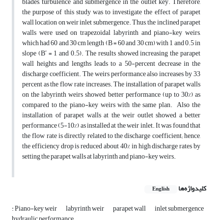
blades, turbulence and submergence in the outlet key. Therefore,
the purpose of this study was to investigate the effect of parapet
wall location on weir inlet submergence. Thus, the inclined parapet
walls were used on trapezoidal labyrinth and piano-key weirs,
which had 60 and 30 cm length (B = 60 and 30 cm) with 1 and 0.5 in
slope (B′ = 1 and 0.5). The results showed increasing the parapet
wall heights and lengths leads to a 50-percent decrease in the
discharge coefficient. The weirs performance also increases by 33
percent as the flow rate increases. The installation of parapet walls
on the labyrinth weirs showed better performance (up to 30%) as
compared to the piano-key weirs with the same plan. Also the
installation of parapet walls at the weir outlet showed a better
performance (5-10%) as installed at the weir inlet. It was found that
the flow rate is directly related to the discharge coefficient; hence,
the efficiency drop is reduced about 40% in high discharge rates by
setting the parapet walls at labyrinth and piano-key weirs.
کلیدواژه‌ها
English
: Piano-key weir
labyrinth weir
parapet wall
inlet submergence
hydraulic performance