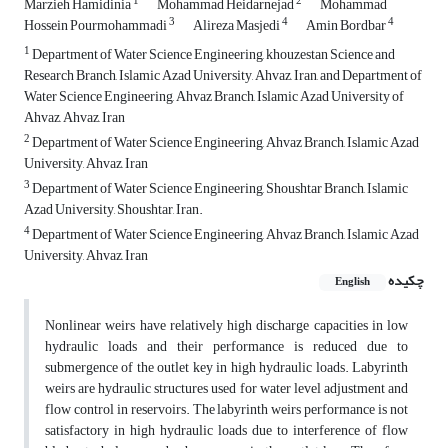
1
2
Marzieh Hamidinia
Mohammad Heidarnejad
Mohammad
3
4
4
Hossein Pourmohammadi
Alireza Masjedi
Amin Bordbar
1
Department of Water Science Engineering, khouzestan Science and
Research Branch, Islamic Azad University, Ahvaz, Iran, and Department of
Water Science Engineering, Ahvaz Branch, Islamic Azad University of
Ahvaz, Ahvaz, Iran
2
Department of Water Science Engineering, Ahvaz Branch, Islamic Azad
University, Ahvaz, Iran
3
Department of Water Science Engineering, Shoushtar Branch, Islamic
Azad University, Shoushtar, Iran.
4
Department of Water Science Engineering, Ahvaz Branch, Islamic Azad
University, Ahvaz, Iran
چکیده
English
Nonlinear weirs have relatively high discharge capacities in low
hydraulic loads and their performance is reduced due to
submergence of the outlet key in high hydraulic loads. Labyrinth
weirs are hydraulic structures used for water level adjustment and
flow control in reservoirs. The labyrinth weirs performance is not
satisfactory in high hydraulic loads due to interference of flow