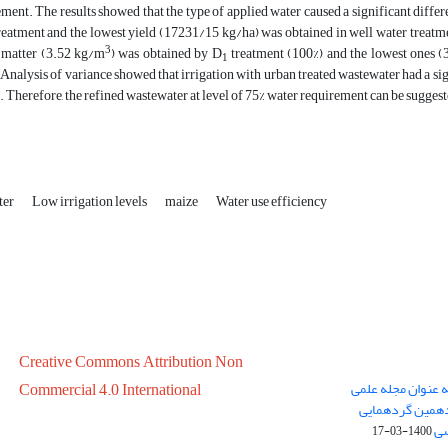
ment. The results showed that the type of applied water caused a significant differe
eatment and the lowest yield (17231/15 kg/ha) was obtained in well water treatmen
3
 matter (3.52 kg/m
) was obtained by D
treatment (100%) and the lowest ones (
1
 Analysis of variance showed that irrigation with urban treated wastewater had a sign
. Therefore, the refined wastewater at level of 75% water requirement can be suggested
ter
Low irrigation levels
maize
Water use efficiency
Creative Commons Attribution Non
ه عنوان مجله علمی
Commercial 4.0 International
در سال 1399 در پانزدهمین گردهمایی
سی
1400-03-17