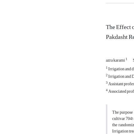
The Effect 
Pakdasht R
1
azra karami
1
Irrigation and 
2
Irrigation and 
3
Assistant profe
4
Associated prof
The purpose o
cultivar 704)
the randomize
Irrigation tr