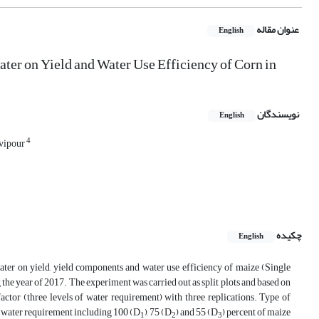
عنوان مقاله
English
ater on Yield and Water Use Efficiency of Corn in
نویسندگان
English
4
vipour
چکیده
English
water on yield, yield components and water use efficiency of maize (Single
the year of 2017. The experiment was carried out as split plots and based on
ctor (three levels of water requirement) with three replications. Type of
of water requirement including 100 (D
), 75 (D
) and 55 (D
) percent of maize
1
2
3