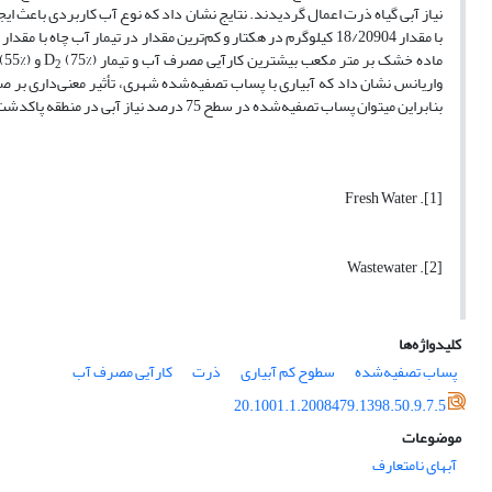
نیاز آبی گیاه ذرت اعمال گردیدند. نتایج نشان داد که نوع آب کاربردی باعث 
با مقدار 18/20904 کیلوگرم در هکتار و کم‌ترین مقدار در تیمار آب چاه با مقدار 15/17231 کیلوگرم در هکتار به دست آمد. از لحاظ مقادیر مختلف آب، تیمار D
ماده خشک بر متر مکعب بیشترین کارآیی مصرف آب و تیمار D
(75%) و D
2
واریانس نشان داد که آبیاری با پساب تصفیه‌شده شهری، تأثیر معنی‌داری 
بنابراین می­توان پساب تصفیه‌شده در سطح 75 درصد نیاز آبی در منطقه پاکدشت را به عنوان یک راهکار مدیریتی برای آبیاری پیشنهاد نمود.
[1]. Fresh Water
[2]. Wastewater
کلیدواژه‌ها
پساب تصفیه‌شده
سطوح کم آبیاری
ذرت
کارآیی مصرف آب
20.1001.1.2008479.1398.50.9.7.5
موضوعات
آبهای نامتعارف