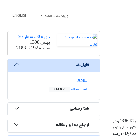
ورود به سامانه
ENGLISH
دوره 50، شماره 9
بهمن 1398
صفحه
2183-2192
فایل ها
XML
اصل مقاله
744.9 K
هم رسانی
تحقیق حاضر با هدف بررسی تأثیر آبیاری با پساب تصفیه‌شده شهری بر عملکرد، اجزای عملکرد و کارآیی مصرف آب ذرت دانه­ای رقم سینگل کراس 704، در سال زراعی 97-1396 و در
ارجاع به این مقاله
تور اصلی (نوع
) درصد
3