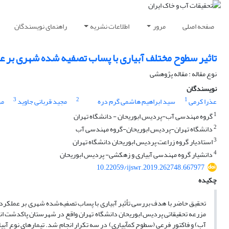
صفحه اصلی
مرور
اطلاعات نشریه
راهنمای نویسندگان
تاثیر سطوح مختلف آبیاری با پساب تصفیه شده شهری بر 
نوع مقاله : مقاله پژوهشی
نویسندگان
3
2
1
عذرا کرمی
سید ابراهیم هاشمی گرم دره
مجید قربانی جاوید
مر
1
گروه مهندسی آب-پردیس ابوریحان - دانشگاه تهران
2
دانشگاه تهران-پردیس ابوریحان-گروه مهندسی آب
3
استادیار گروه زراعت پردیس ابوریحان دانشگاه تهران
4
دانشیار گروه مهندسی آبیاری و زهکشی- پردیس ابوریحان
10.22059/ijswr.2019.262748.667977
چکیده
مزرعه تحقیقاتی پردیس ابوریحان دانشگاه تهران واقع در شهرستان پاکدشت ان
آب) و فاکتور فرعی (سطوح کم­آبیاری) در سه تکرار انجام شد. تیمارهای نوع آبیاری شامل آب چاه ([1]FW) و پساب (W[2]