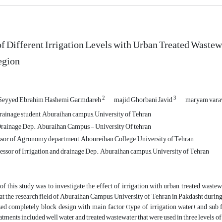
of Different Irrigation Levels with Urban Treated Wastew
egion
2
3
Seyyed Ebrahim Hashemi Garmdareh
majid Ghorbani Javid
maryam vara
drainage student, Aburaihan campus, University of Tehran
Drainage Dep., Aburaihan Campus - University Of tehran
ssor of Agronomy department, Aboureihan College, University of Tehran
essor of Irrigation and drainage Dep., Aburaihan campus, University of Tehran
f this study was to investigate the effect of irrigation with urban treated waste
 at the research field of Aburaihan Campus, University of Tehran in Pakdasht during 
d completely block design with main factor (type of irrigation water) and sub fa
eatments included well water and treated wastewater that were used in three levels 