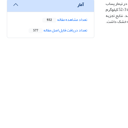
در تیمار پساب
آمار
(100%) با 52/3 کیلوگرم
داشتند. نتایج تجزیه
تعداد مشاهده مقاله
932
ده خشک داشت.
تعداد دریافت فایل اصل مقاله
577