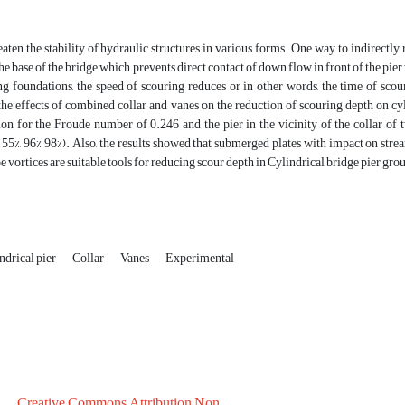
aten the stability of hydraulic structures in various forms. One way to indirectly re
he base of the bridge which prevents direct contact of down flow in front of the pier
ng foundations, the speed of scouring reduces or in other words, the time of scou
the effects of combined collar and vanes on the reduction of scouring depth on cyl
on for the Froude number of 0.246 and the pier in the vicinity of the collar of 
(55%, 96%, 98%). Also, the results showed that submerged plates with impact on stre
 vortices are suitable tools for reducing scour depth in Cylindrical bridge pier gro
ndrical pier
Collar
Vanes
Experimental
Creative Commons Attribution Non