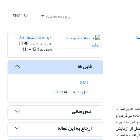
ورود به سامانه
ENGLISH
ل
دوره 50، شماره 2
خرداد و تیر 1398
صفحه
411-424
فایل ها
XML
اصل مقاله
1.58 M
 مستغرق است.
هم رسانی
انه می‌گردد و
ن در پایه‌های طوق دار سرعت آبشستگی کاهش یافته و یا به عبارت دیگر زمان شروع آبشستگی به تأخیر می‎افتد. در این تحقیق با
ارجاع به این مقاله
صل از آزمایش
 در مجاورت طوق دو برابر قطر پایه و شش صفحه مستغرق برای هر سه پایه به ترتیب (55%، 96% ، 98%) اتفاق افتاده است.