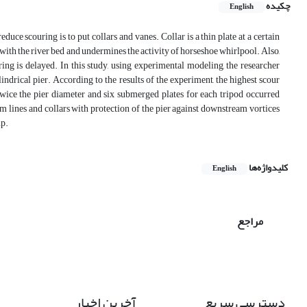
چکیده
English
duce scouring is to put collars and vanes. Collar is a thin plate at a certain
 with the river bed and undermines the activity of horseshoe whirlpool. Also,
ring is delayed. In this study, using experimental modeling, the researcher
indrical pier. According to the results of the experiment, the highest scour
twice the pier diameter and six submerged plates for each tripod occurred
am lines and collars with protection of the pier against downstream vortices
up.
کلیدواژه‌ها
English
مراجع
دسترسی سریع
آخرین اخبار