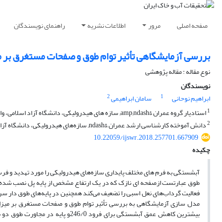
صفحه اصلی
مرور
اطلاعات نشریه
راهنمای نویسندگان
بررسی آزمایشگاهی تأثیر توام طوق و صفحات مستغرق بر 
نوع مقاله : مقاله پژوهشی
نویسندگان
2
1
ابراهیم نوحانی
سامان ابراهیمی
1
استادیار گروه عمران &amp;ndash; سازه های هیدرولیکی، دانشگاه آزاد اسلامی، واحد دزفول، باشگاه پژوهشگران جوان و نخبگان، دزفول، ایران.
2
دانش آموخته کارشناسی ارشد عمران &ndash; سازه‌های هیدرولیکی، دانشگاه آزاد اسلامی، واحد دزفول، دزفول، ایران.
10.22059/ijswr.2018.257701.667909
چکیده
آبشستگی به فرم های مختلف پایداری سازه‌های هیدرولیکی را مورد تهدید و
طوق عبارتست ازصفحه ای نازک که در یک ارتفاع مشخص از پایه پل نصب شده و ب
مدل سازی آزمایشگاهی به بررسی تأثیر توام طوق و صفحات مستغرق بر میزان