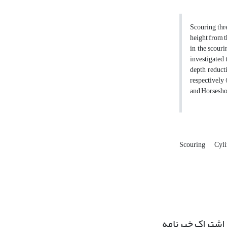
Scouring thre
height from t
in the scouri
investigated 
depth reducti
respectively 
and Horseshoe
Scouring
Cyli
اشتراک خبرنامه