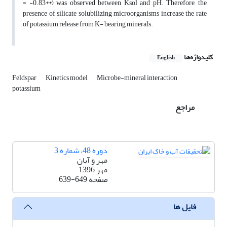
= -0.83**) was observed between Ksol and pH. Therefore, the
presence of silicate solubilizing microorganisms increase the rate
of potassium release from K- bearing minerals.
کلیدواژه‌ها
English
Feldspar
Kinetics model
Microbe-mineral interaction
potassium
مراجع
دوره 48، شماره 3
مهر و آبان
مهر 1396
صفحه
639-649
فایل ها