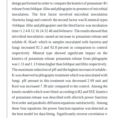
design performed in order to compare the kinetics of potassium (K)
release from feldspar, illite and phlogopite in presence of microbial
inoculation. The first factor involved microbial inoculation
(bacteria, fungi and control), the second factor was K mineral types
(feldspar, illite and phlogopite) and the third factor was incubation
time (1, 2, 4, 8, 12, 16, 24, 32, 48, and 64 hours). The results showed that
microbial inoculation caused an increase in potassium release and
soluble-K (Ksol) which in samples inoculated with bacteria and
fungi increased 92.3 and 92.8 percent in comparison to control,
respectively. Mineral type showed significant impact on the
kinetics of potassium release, potassium release from phlogopite
was 1.11 and 1.13 times higher than feldspar and illite, respectively.
The maximum reduction of pH and the highest increase of soluble-
K, was observed in phlogopite treatment which was inoculated with
fungi. pH amount in this treatment was decreased 2.69 unit and
Ksol was increased 7.38 unit compared to the control. Among the
kinetic models which were fitted, according to R2 and SEE, kinetics
of potassium release was described with ellovich, power function,
first order and parabolic diffusion equations satisfactorily. Among
these four equations, the power function equation was detected as
the best model for data fitting. Significantly inverse correlation (r