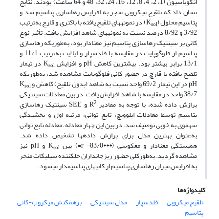
انکوباسیون (1، 2، 4، 8، 12، 16، 24، 32، 48 و 64 ساعت) بودند. نتایج
نشان داد که تلقیح میکروبی منجر به افزایش رهاسازی پتاسیم شد و
پتاسیم محلول (K
) در نمونه­های تلقیح یافته با باکتری و قارچ به‌ترتیب
sol
3/92 و 8/92 درصد نسبت به نمونه­های شاهد افزایش یافت. تأثیر نوع
کانی بر سینتیک رهاسازی پتاسیم نیز معنادار بود، به‌طوری­که رهاسازی
پتاسیم از فلوگوپایت در مقایسه با فلدسپار و ایلایت به‌ترتیب 11/1 و
13/1 برابر بیشتر بود. بیشترین کاهش pH و افزایش K
در تیمار
sol
تلقیح­ یافته­ با قارچ در حضور کانی فلوگوپایت مشاهده شد، به‌طوری­که
pH در این تیمار 69/2 واحد نسبت به شاهد (بدون تلقیح) کاهش و K
sol
38/7 واحد در مقایسه با شاهد افزایش یافت. در بین معادلات سینتیکی
2
برازش داده شده، با توجه به مقادیر R
و SEE سینتیک رهاسازی
پتاسیم توسط معادلات ایلوویچ، تابع توانی، مرتبه اول و پخشیدگی
سهموی به خوبی توصیف شد. در بین این چهار معادله، معادله تابع توانی
به‌عنوان بهترین مدل برای برازش داده­ها تشخیص داده شد.
همبستگی معنادار و معکوسی (***83/0- r=) بین K
و pH نیز
sol
مشاهده گردید. به‌طورکلی حضور ریزجانداران حل­کننده سیلیکات ‌منجر
به افزایش میزان رهاسازی پتاسیم از کانی­های پتاسیم­دار می­شود.
کلیدواژه‌ها
تلقیح میکروبی
فلدسپار
مدل سینتیکی
برهمکنش میکروب-کانی
پتاسیم