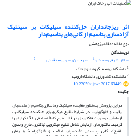
اثر ریزجانداران حل‌کننده سیلیکات بر سینتیک
آزادسازی پتاسیم از کانی‌های پتاسیم‌دار
نوع مقاله : مقاله پژوهشی
نویسندگان
2
1
ساناز اشرفی سعیدلو
میرحسن رسولی صدقیانی
1
دانشگاه ارومیه-گروه علوم خاک
2
دانشکده کشاورزی دانشگاه ارومیه
10.22059/ijswr.2017.63449
چکیده
در این پژوهش به­منظور مقایسه سینتیک رهاسازی پتاسیم از فلدسپار،
ایلایت و فلوگوپایت در شرایط تلقیح میکروب­های حل­کننده سیلیکات­ها،
آزمایشی به­صورت فاکتوریل در قالب طرح کاملاً تصادفی با 3 تکرار اجرا
گردید. فاکتورهای آزمایش شامل تلقیح میکروبی (باکتری، قارچ و بدون
تلقیح)، کانی پتاسیمی (فلدسپار، ایلایت و فلوگوپایت) و زمان