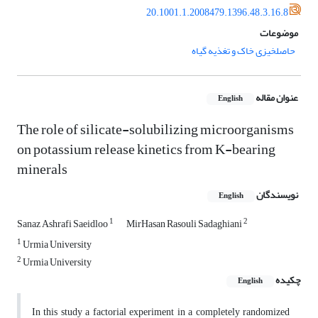
20.1001.1.2008479.1396.48.3.16.8
موضوعات
حاصلخیزی خاک و تغذیه گیاه
عنوان مقاله
English
The role of silicate-solubilizing microorganisms
on potassium release kinetics from K-bearing
minerals
نویسندگان
English
1
2
Sanaz Ashrafi Saeidloo
MirHasan Rasouli Sadaghiani
1
Urmia University
2
Urmia University
چکیده
English
In this study a factorial experiment in a completely randomized