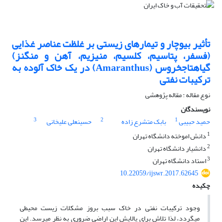
تأثیر بیوچار و تیمار‌های زیستی بر غلظت عناصر غذایی
(فسفر، پتاسیم، کلسیم، منیزیم، آهن و منگنز)
گیاه‎تاج‎خروس (Amaranthus) در یک خاک آلوده به
ترکیبات نفتی
نوع مقاله : مقاله پژوهشی
نویسندگان
3
2
1
حمید حبیبی
بابک متشرع زاده
حسینعلی علیخانی
1
دانش اموخته دانشگاه تهران
2
دانشیار دانشگاه تهران
3
استاد دانشگاه تهران
10.22059/ijswr.2017.62645
چکیده
وجود ترکیبات نفتی در خاک سبب بروز مشکلات زیست محیطی
می‎گردد، لذا تلاش برای پالایش این اراضی ضروری به نظر می‎رسد. این