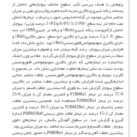
پژوهش با هدف بررسی تأثیر سطوح مختلف بیوچارهای حاصل از
پسماند زباله شهری و باکتری‎ تجزیه کننده هیدروکربن‎های نفتی بر میزان
عناصر غذایی موجود در گیاه تاج­خروس صورت پذیرفت. تیمارها شامل
نفت خام (در سه سطح: (P0) 0،(P1) 5/2 و(P2) 5 درصد وزنی)، بیوچار
حاصل ازکمپوست زباله شهری(Bcm) و زباله تر شهری(BM) (در سه
سطح: 0، 1 و 2 درصد وزنی) و باکتری (دو سطح: بدون باکتری(Ba0) و
دارای باکتری
سودوموناس فلورسنس
(Ba1)) بود. نتایج نشان داد که با
افزایش میزان بیوچار، رشد گیاه بیشتر شد و همواره بیشترین میزان
صفات رشدی در سطوح دارای بیوچار گزارش گردید. مقادیر وزن خشک
شاخساره در تیمار­هایی که دارای باکتری
سودوموناس فلوروسنس
بودند نسبت به سایر تیمارها تفاوت معنا­داری نشان داد. در مجموع با
کاربرد بیوچار و باکتری
سودوموناس فلورسنس
، غلظت عناصر غذایی
اندازه‎گیری شده افزایش یافت و بیشترین غلظت عناصر در بالاترین
سطوح بیوچار گزارش شد به طوری که بیشترین غلظت فسفر با میزان
37/0 درصد در تیمار P1B0Ba1 و کمترین مقدار آن با میزان 23/0
درصد در تیمار P2BM2Ba1 مشاهده شد. همچنین بیشترین غلظت
عنصر پتاسیم در تیمار P2BM2Ba1 به میزان 16/5 درصد و کمترین
مقدار آن 15/2 درصد در تیمار فاقد عامل زیستی P0BM1Ba0 اندازه
گیری و گزارش شد. در سطوح آلودگی یکسان، در تیمارهای حاوی
بیوچار، غلظت کلسیم و منیزیم نسبت به شاهد، به میزان بیشتری بود.
بیشترین غلظت آهن و منگنز در تیمار P0B0Ba1 با حضور عامل زیستی