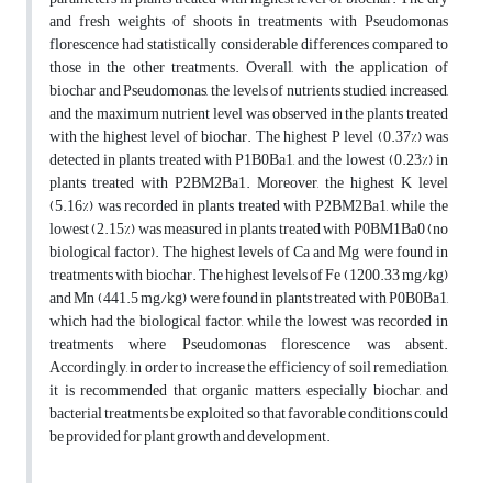
and fresh weights of shoots in treatments with Pseudomonas
florescence had statistically considerable differences compared to
those in the other treatments. Overall, with the application of
biochar and Pseudomonas, the levels of nutrients studied increased,
and the maximum nutrient level was observed in the plants treated
with the highest level of biochar. The highest P level (0.37%) was
detected in plants treated with P1B0Ba1, and the lowest (0.23%) in
plants treated with P2BM2Ba1. Moreover, the highest K level
(5.16%) was recorded in plants treated with P2BM2Ba1, while the
lowest (2.15%) was measured in plants treated with P0BM1Ba0 (no
biological factor). The highest levels of Ca and Mg were found in
treatments with biochar. The highest levels of Fe (1200.33 mg/kg)
and Mn (441.5 mg/kg) were found in plants treated with P0B0Ba1,
which had the biological factor, while the lowest was recorded in
treatments where Pseudomonas florescence was absent.
Accordingly, in order to increase the efficiency of soil remediation,
it is recommended that organic matters, especially biochar, and
bacterial treatments be exploited so that favorable conditions could
be provided for plant growth and development.