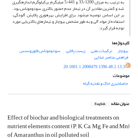
به ترتیب به میزان 33/1200 و 5/441 میلی­گرم­ برکیلوگرم اندازه‎گیری
شد و کمترین مقادیر آن در تیمار عدم حضور باکتری سودوموناس بود.
بر این اساس توصیه می‎شود برای افزایش بهره‎وری پالایش آلودگی،
استفاده از مواد آلی و به طور مشخص بیوچار و تیمارهای باکتریایی مورد
توجه قرار گیرد.
کلیدواژه‌ها
بیوچار
ترکیبات نفتی
زیست پالایی
سودوموناس فلوروسنس
فراهمی عناصر غذایی
20.1001.1.2008479.1396.48.2.13.3
موضوعات
حاصلخیزی خاک و تغذیه گیاه
عنوان مقاله
English
Effect of biochar and biological treatments on
nutrient elements content (P, K, Ca, Mg, Fe and Mn)
of Amaranthus in oil polluted soil