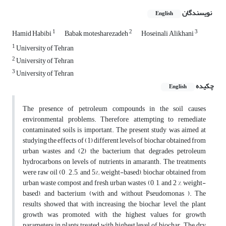
نویسندگان
English
1
2
3
Hamid Habibi
Babak motesharezadeh
Hoseinali Alikhani
1
University of Tehran
2
University of Tehran
3
University of Tehran
چکیده
English
The presence of petroleum compounds in the soil causes
environmental problems. Therefore, attempting to remediate
contaminated soils is important. The present study was aimed at
studying the effects of (1) different levels of biochar obtained from
urban wastes and (2) the bacterium that degrades petroleum
hydrocarbons on levels of nutrients in amaranth. The treatments
were raw oil (0 , 2.5, and 5%; weight-based), biochar obtained from
urban waste compost and fresh urban wastes (0, 1, and 2 %, weight-
based), and bacterium (with and without Pseudomonas ). The
results showed that with increasing the biochar level, the plant
growth was promoted, with the highest values for growth
parameters in plants treated with highest level of biochar. The dry