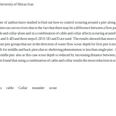
iversity of Shiraz, Iran
r of authors have studied to find out how to control scouring around a pier along di
iers on curves rivers due to the fact that there may be a difference between a flow pa
ble and collar alone and in a combination of cable and collar affects scouring around
 and 0.4D and three steps 0.2D, 0.5D and D are used. The results showed that more sc
ut pier groups that are in the direction of water flow, scour depth for first pier is 
h for middle and back piers due to sheltering phenomenon, is less than single pier.
iddle pier, also at this case scour depth is reduced by increasing distance between 
 is found that using a combination of cable and collar results the most reduction in s
ps
cable
Collar
meander
scour