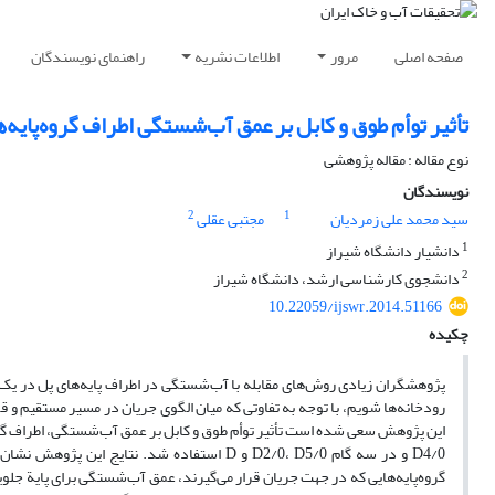
صفحه اصلی
مرور
اطلاعات نشریه
راهنمای نویسندگان
تأثیر توأم طوق و کابل بر عمق آب‌شستگی اطراف گروه‌پایه‌
نوع مقاله : مقاله پژوهشی
نویسندگان
2
1
سید محمد علی زمردیان
مجتبی عقلی
1
دانشیار دانشگاه شیراز
2
دانشجوی کارشناسی ارشد، دانشگاه شیراز
10.22059/ijswr.2014.51166
چکیده
پژوهشگران زیادی روش‌های مقابله با آب‌شستگی در اطراف پایه‌های پل در یک
رودخانه‌ها شویم، با توجه به تفاوتی که میان الگوی جریان در مسیر مستقیم و 
D4/0 و در سه گام D2/0، D5/0 و D استفاده شد.
گروه‌پایه‌هایی که در جهت جریان قرار می‌‌گیرند، عمق آب‌شستگی برای پایة جلو