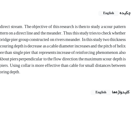
چکیده
English
rect stream. The objective of this research is then to study a scour pattern
ttern on a direct line and the meander. Thus, this study tries to check whether
 bridge pier group constructed on rivers meander. In this study two thickness
ouring depth is decrease as a cable diameter increases and the pitch of helix
more than single pier, that represents increase of reinforcing phenomenon, also
 About piers perpendicular to the flow direction, the maximum scour depth is
piers. Using collar is more effective than cable for small distances between
coring depth.
کلیدواژه‌ها
English