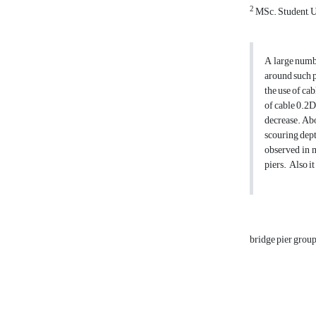
2
MSc. Student, Un
A large numbe
around such p
the use of ca
of cable 0.2D
decrease. Abo
scouring dept
observed in m
piers. Also it
bridge pier grou