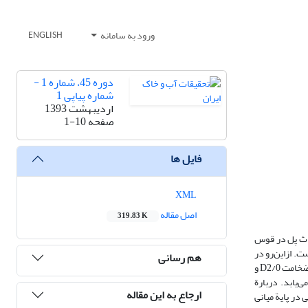
ورود به سامانه
ENGLISH
دوره 45، شماره 1 -
شماره پیاپی 1
اردیبهشت 1393
صفحه
1-10
فایل ها
XML
اصل مقاله
319.83 K
داث پل در قوس
 از‌این‌رو در
هم رسانی
این پژوهش سعی شده است تأثیر توأم طوق و کابل بر عمق آب‌شستگی، اطراف گروه پایه‌های پل قرار گرفته در قوس رودخانه‌ها مطالعه شود. در این مطالعه از کابل با دو ضخامت D2/0 و
می‌‌یابد. دربارة
ارجاع به این مقاله
 در پایة میانی