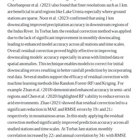
Ghorbanpour et al. (2021) also found that finer resolutions, such as 1 km,
are beneficial in arid regions like Lake Urmia, especially where ground
stations are sparse. Noor et al. (2023) confirmed that using 1 km
downscaling improved precipitation accuracy in downstream regions of
the Indus River. In Torbat Jam, the residual correction method was applied
due to the lack of significant improvement in monthly downscaling,
leading to enhanced model accuracy across all stations and time scales.
Overall, residual correction proved highly effective in improving
downscaling models’ accuracy, especially in areas with limited data or
spatial anomalies. This technique enables models to correct for initial
downscaling errors, resulting in better rainfall prediction by incorporating
real data. Several studies support the efficacy of residual correction with
machine learning methods like Random Forest (RF) and Kriging. For
example, Zhan et al. (2018) demonstrated enhanced accuracy in semi-arid
regions, and Chen et al. (2020) highlighted RF’s ability to reduce errors in
arid environments. Zhao (2021) showed that residual correction led to a
significant reduction in MAE and RMSE errors by 19% and 21%,
respectively, in mountainous areas. In this study, applying the residual
correction method significantly improved prediction accuracy across all
studied stations and time scales. At Torbat Jam station, monthly
correlation increased by 22% and annual correlation by 34%, with RMSE