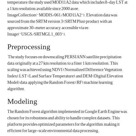
temperature, the study used MOD11A2 data, which includes 8-day LST at
a 1 km resolution, available since 2000 as ee.
ImageCollection("MODIS/061/MOD11A2"). Elevation data was
sourced from the SRTM version 3 (SRTM Plus) product, with an
approximate 30-meter accuracy, accessible via ee.
Image("USGS/SRTMGL1_003").
Preprocessing
The study focuses on downscaling PERSIANN satellite precipitation
data, originally at a 27 km resolution, to a finer 1 km resolution. This
scaling was achieved using NDVI (Normalized Difference Vegetation
Index), LST (Land Surface Temperature), and DEM (Digital Elevation
Model) data, applying the Random Forest (RF) machine learning
algorithm.
Modeling
The Random Forest algorithm implemented in Google Earth Engine was
chosen for its robustness and ability to handle complex datasets. This
platform provides optimized parameters for the algorithm, making it
efficient for large-scale environmental data processing.