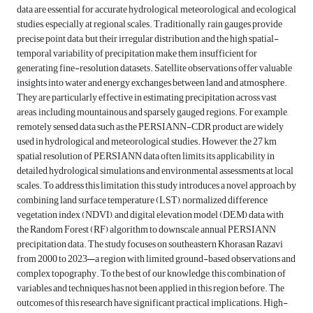
data are essential for accurate hydrological, meteorological, and ecological
studies, especially at regional scales. Traditionally, rain gauges provide
precise point data, but their irregular distribution and the high spatial-
temporal variability of precipitation make them insufficient for
generating fine-resolution datasets. Satellite observations offer valuable
insights into water and energy exchanges between land and atmosphere.
They are particularly effective in estimating precipitation across vast
areas, including mountainous and sparsely gauged regions. For example,
remotely sensed data such as the PERSIANN-CDR product are widely
used in hydrological and meteorological studies. However, the 27 km
spatial resolution of PERSIANN data often limits its applicability in
detailed hydrological simulations and environmental assessments at local
scales. To address this limitation, this study introduces a novel approach by
combining land surface temperature (LST), normalized difference
vegetation index (NDVI), and digital elevation model (DEM) data with
the Random Forest (RF) algorithm to downscale annual PERSIANN
precipitation data. The study focuses on southeastern Khorasan Razavi
from 2000 to 2023—a region with limited ground-based observations and
complex topography. To the best of our knowledge, this combination of
variables and techniques has not been applied in this region before. The
outcomes of this research have significant practical implications. High-