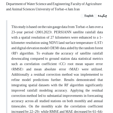
Department of Water Science and Engineering, Faculty of Agriculture
and Animal Sciences, University of Torbat-e Jam, Iran
چکیده
English
This study is based on the rain gauge data from Torbat-e Jam over a
23-year period (2001–2023). PERSIANN satellite rainfall data
with a spatial resolution of 27 kilometers were enhanced to a 1-
kilometer resolution using NDVI, land surface temperature (LST),
and digital elevation model (DEM) data, aided by the random forest
(RF) algorithm. To evaluate the accuracy of satellite rainfall
downscaling compared to ground station data, statistical metrics
such as correlation coefficient (CC), root mean square error
(RMSE), and mean absolute error (MAE) were utilized.
Additionally, a residual correction method was implemented to
refine model predictions further. Results demonstrated that
integrating spatial datasets with the RF algorithm significantly
improved rainfall modeling accuracy. Applying the residual
correction method led to substantial improvements in forecasting
accuracy across all studied stations on both monthly and annual
timescales. On the monthly scale, the correlation coefficient
increased by 22-29%, while RMSE and MAE decreased by 61-64%