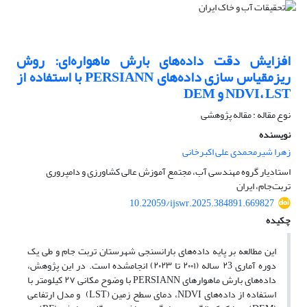
افزایش دقت داده‌های بارش ماهواره‌ای: روش
ریزمقیاس سازی داده‌های PERSIANN با استفاده از
NDVI، LST و DEM
نوع مقاله : مقاله پژوهشی
نویسنده
زهرا شیرمحمدی علی اکبرخانی
استادیار گروه مهندسی آب، مجتمع آموزش عالی کشاورزی و دامپروری
تربت‌جام، ایران
10.22059/ijswr.2025.384891.669827
چکیده
این مطالعه بر پایه داده‌های بارانسنجی شهرستان تربت جام و طی یک
دوره آماری ۲3 ساله (۲۰۰۱ تا ۲۰۲۳) انجامشده است. در این پژوهش،
داده‌های بارش ماهوارهای PERSIANN با وضوح مکانی ۲۷ کیلومتر با
استفاده از داده‌های NDVI، دمای سطح زمین (LST) و مدل ارتفاعی