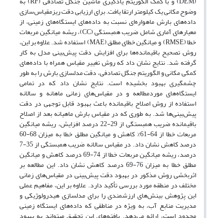
(DEM) و با کمک الگوریتم یادگیری ماشین جنگل تصادفی (RF) به
وضوح مکانی یک کیلومتر ارتقا یافت. برای ارزیابی دقت ریزمقیاس‌سازی
داده‌های بارش ماهواره‌ای نسبت به داده‌های ایستگاه‌های زمینی، از
معیارهای آماری شامل ضریب همبستگی (CC)، ریشه میانگین مربعات
خطا (RMSE) و میانگین خطای مطلق (MAE) استفاده شد. علاوه بر این،
روش تصحیح باقیمانده‌ها برای افزایش دقت پیش‌بینی مدل به کار
گرفته شد. نتایج نشان داد که روش تغییر مقیاس همراه با داده‌های
کمکی مکانی و الگوریتم جنگل تصادفی، دقت مدلسازی بارش را به طور
چشمگیری بهبود بخشیده است. نتایج نشان داد که در تمامی
ایستگاه‌های موردمطالعه و در مقیاس‌های زمانی ماهانه و سالانه
استفاده از روش اصلاح باقیمانده باعث بهبود قابل توجهی در دقت
پیش‌بینی‌ها شد. به طوری که در مقیاس بارش ماهیانه بعد از اصلاح
باقیمانده ضریب همبستگی از 29-22 درصد افزایش، ریشه میانگین
مربعات خطا از 64-61% کاهش و میانگین مطلق خطا به میزان 68-60
درصد کاهش نشان داد. در مقیاس سالانه ضریب همبستگی از 35-7
درصد، ریشه میانگین مربعات خطا از 74-69 درصد کاهش و میانگین
مطلق خطا به میزان 76-69 درصد کاهش نشان داد. این مطالعه بر
اثربخشی روش مذکور در بهبود دقت پیش‌بینی در مقیاس‌های زمانی
مختلف در منطقه مورد بررسی تأکید دارد. علاوه بر این، مفاهیم عملی
این پژوهش بینش‌های ارزشمندی را برای مدلسازی هیدرولوژیکی و
مدیریت منابع آب، به ویژه در مناطقی که داده‌های ایستگاه زمینی
محدود است، ارائه می‌دهد. یافته‌های این تحقیق میتواند به بهبود