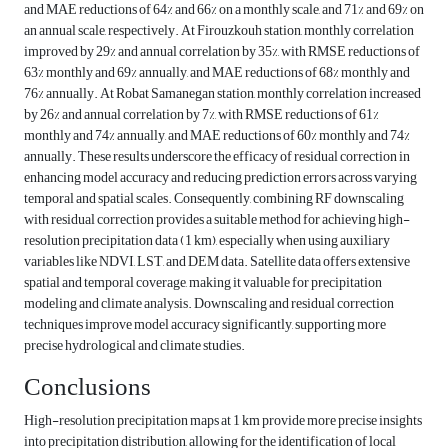
and MAE reductions of 64% and 66% on a monthly scale, and 71% and 69% on
an annual scale, respectively. At Firouzkouh station, monthly correlation
improved by 29% and annual correlation by 35%, with RMSE reductions of
63% monthly and 69% annually, and MAE reductions of 68% monthly and
76% annually. At Robat Samanegan station, monthly correlation increased
by 26% and annual correlation by 7%, with RMSE reductions of 61%
monthly and 74% annually, and MAE reductions of 60% monthly and 74%
annually. These results underscore the efficacy of residual correction in
enhancing model accuracy and reducing prediction errors across varying
temporal and spatial scales. Consequently, combining RF downscaling
with residual correction provides a suitable method for achieving high-
resolution precipitation data (1 km), especially when using auxiliary
variables like NDVI, LST, and DEM data. Satellite data offers extensive
spatial and temporal coverage, making it valuable for precipitation
modeling and climate analysis. Downscaling and residual correction
techniques improve model accuracy significantly, supporting more
precise hydrological and climate studies.
Conclusions
High-resolution precipitation maps at 1 km provide more precise insights
into precipitation distribution, allowing for the identification of local