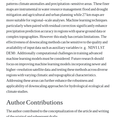
patterns, climate anomalies, and precipitation-sensitive areas. These finer
maps are instrumental in water resource management, flood and drought
mitigation, and agricultural and urban planning, while 27 km maps are
more suitable for regional-scale analyses. Machine learning techniques,
particularly when paired with residual correction, significantly enhance
precipitation prediction accuracy in regions with sparse ground data or
complex topographies. However, this study has certain limitations. The
effectiveness of downscaling methods can be sensitive to the quality and
availability of input data, such as auxiliary variables (e. g. , NDVI, LST,
DEM). Additionally, computational challenges in training advanced
machine learning models must be considered. Future research should
focus on improving machine learning models, incorporating newer and
higher-resolution satellite data, and testing these methods across diverse
regions with varying climatic and topographical characteristics.
Addressing these areas can further enhance the robustness and
applicability of downscaling approaches for hydrological, ecological, and
climate studies.
Author Contributions
The author contributed to the conceptualization of the article and writing
of the original and subsequent drafts.