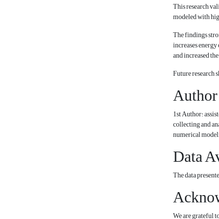
This research val
modeled with hig
The findings stro
increases energy 
and increased the
Future research s
Author
1st Author: assis
collecting and an
numerical model
Data Av
The data presente
Ackno
We are grateful 