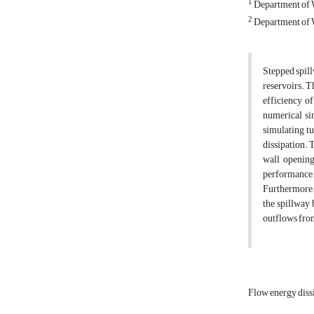
1
Department of W
2
Department of W
Stepped spill
reservoirs. Th
efficiency o
numerical sim
simulating tu
dissipation. 
wall opening
performance. 
Furthermore, 
the spillway 
outflows fro
Flow energy diss