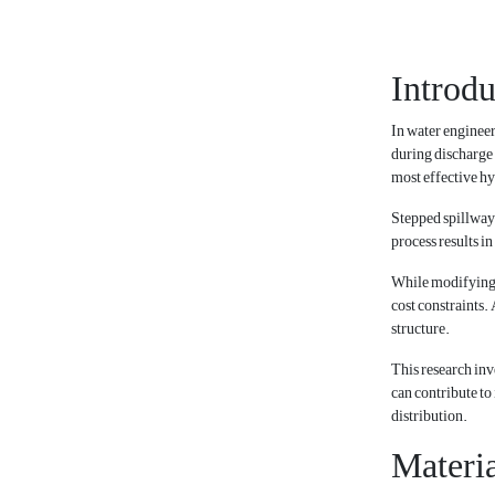
Introdu
In water engineer
during discharge
most effective hy
Stepped spillways,
process results i
While modifying t
cost constraints. 
structure.
This research inv
can contribute to
distribution.
Materi