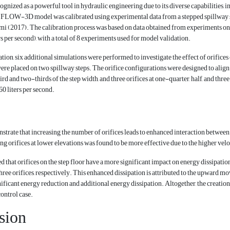
ized as a powerful tool in hydraulic engineering due to its diverse capabilities, 
e FLOW-3D model was calibrated using experimental data from a stepped spillway
i (2017). The calibration process was based on data obtained from experiments on a s
ers per second), with a total of 8 experiments used for model validation.
tion, six additional simulations were performed to investigate the effect of orifice
ere placed on two spillway steps. The orifice configurations were designed to align 
ird and two-thirds of the step width, and three orifices at one-quarter, half, and thr
 60 liters per second.
strate that increasing the number of orifices leads to enhanced interaction between t
ng orifices at lower elevations was found to be more effective due to the higher veloc
d that orifices on the step floor have a more significant impact on energy dissipatio
 three orifices, respectively. This enhanced dissipation is attributed to the upward m
nificant energy reduction and additional energy dissipation. Altogether, the creatio
ontrol case.
sion