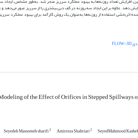
نین، افزایش تعداد روزنه‌ها به بهبود عملکرد سرریز منجر شد. به‌طور مشخص، ایجاد س
 انرژی را نسبت به حالت بدون روزنه (شاهد)، ۱۶ درصد افزایش دهد. علاوه بر این ایجاد سه روزنه در کف دبی بیشتری را از سرریز عبور م
ش داد. این نتایج نشان‌دهنده اثربخشی استفاده از روزنه‌ها به‌عنوان یک روش کارآمد برای بهبود عملکرد س
FLOW-
odeling of the Effect of Orifices in Stepped Spillway
2
2
Seyedeh Massomeh sharifi
Amirreza Shahriari
SeyedMahmood Kashef