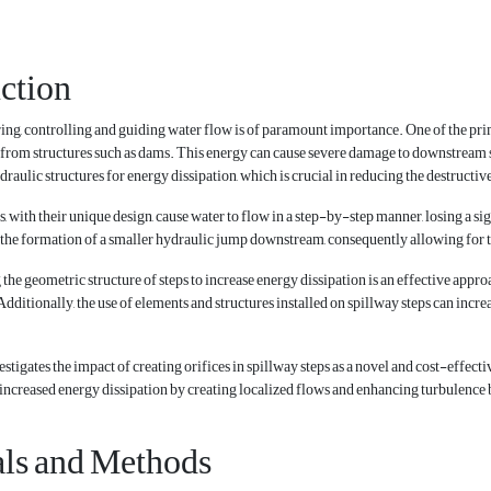
ction
ing, controlling and guiding water flow is of paramount importance. One of the prim
 from structures such as dams. This energy can cause severe damage to downstream 
draulic structures for energy dissipation, which is crucial in reducing the destructiv
 with their unique design, cause water to flow in a step-by-step manner, losing a sig
n the formation of a smaller hydraulic jump downstream, consequently allowing for t
he geometric structure of steps to increase energy dissipation is an effective approa
Additionally, the use of elements and structures installed on spillway steps can incre
estigates the impact of creating orifices in spillway steps as a novel and cost-effec
 increased energy dissipation by creating localized flows and enhancing turbulence 
als and Methods