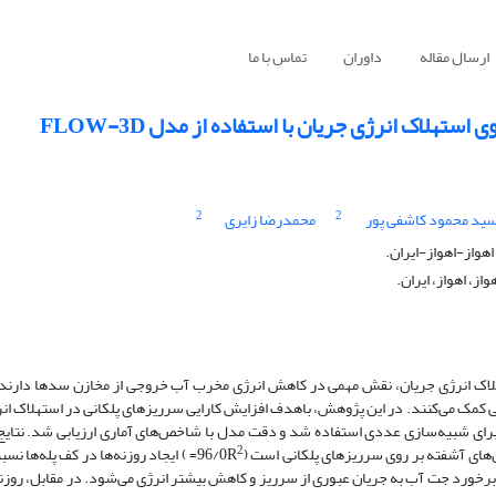
ارسال مقاله
داوران
تماس با ما
هلاک انرژی جریان با استفاده از مدل FLOW-3D
2
2
ید محمود کاشفی پور
محمدرضا زایری
واز-اهواز-ایران.
، اهواز، ایران.
هلاک انرژی جریان، نقش مهمی در کاهش انرژی مخرب آب خروجی از مخازن سدها دارند. ا
 کمک می‌کنند. در این پژوهش، باهدف افزایش کارایی سرریزهای پلکانی در استهلاک انرژی
نه‌هایی بر روی پله‌های سرریز بررسی شده است. از نرم‌افزار FLOW-3D برای شبیه‌سازی عددی استفاده شد و دقت مدل با شاخص‌های آماری ارزیابی 
2
= ) ایجاد روزنه‌ها در کف پله‌ها نسب
برخورد جت آب به جریان عبوری از سرریز و کاهش بیشتر انرژی می‌شود. در مقابل، روزنه‌