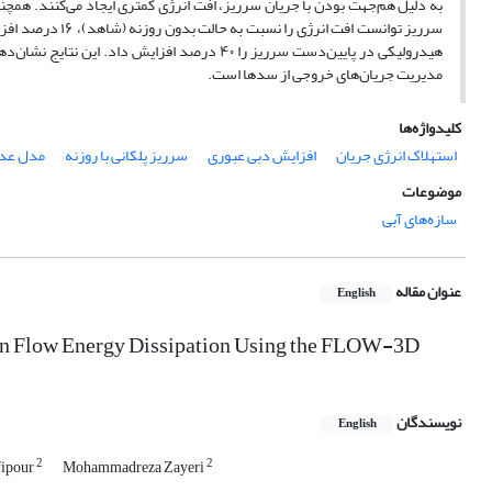
به دلیل هم‌جهت بودن با جریان سرریز، افت انرژی کمتری ایجاد می‌کنند. همچ
سرریز توانست افت
هیدرولیکی در پایین‌دست سرریز را ۴۰ درصد افزای
مدیریت جریان‌های خروجی از سدها است.
کلیدواژه‌ها
استهلاک انرژی جریان
افزایش دبی عبوری
سرریز پلکانی با روزنه
مدل عددی 3D
موضوعات
سازه‌های آبی
عنوان مقاله
English
s on Flow Energy Dissipation Using the FLOW-3D
نویسندگان
English
2
2
ipour
Mohammadreza Zayeri