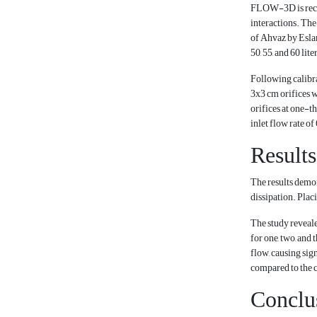
FLOW-3D is recogn
interactions. Th
of Ahvaz by Eslam
50, 55, and 60 lit
Following calibra
3x3 cm orifices w
orifices at one-th
inlet flow rate of
Results
The results demon
dissipation. Placi
The study reveale
for one, two, and
flow, causing sig
compared to the c
Conclu