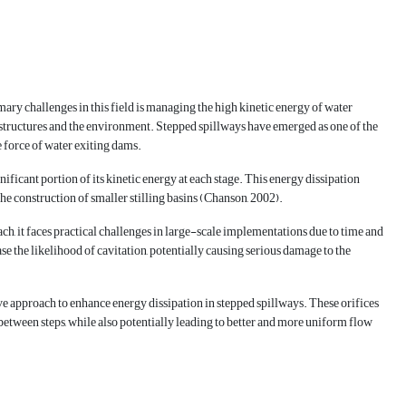
ary challenges in this field is managing the high kinetic energy of water
structures and the environment. Stepped spillways have emerged as one of the
e force of water exiting dams.
nificant portion of its kinetic energy at each stage. This energy dissipation
he construction of smaller stilling basins (Chanson, 2002).
ch, it faces practical challenges in large-scale implementations due to time and
ase the likelihood of cavitation, potentially causing serious damage to the
tive approach to enhance energy dissipation in stepped spillways. These orifices
between steps, while also potentially leading to better and more uniform flow