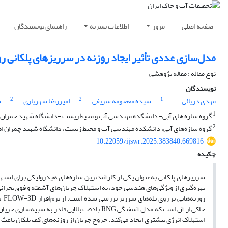
صفحه اصلی
مرور
اطلاعات نشریه
راهنمای نویسندگان
مدل‌سازی عددی تأثیر ایجاد روزنه در سرریزهای پلکانی روی است
نوع مقاله : مقاله پژوهشی
نویسندگان
2
2
1
مهدی دریائی
سیده معصومه شریفی
امیررضا شهریاری
س
1
گروه سازه های آبی- دانشکده مهندسی آب و محیط زیست -دانشگاه شهید چمران اه
2
گروه سازه‌های آبی، دانشکده مهندسی آب و محیط زیست، دانشگاه شهید چمران اهواز
10.22059/ijswr.2025.383840.669816
چکیده
سرریزهای پلکانی به‌عنوان یکی از کارآمدترین سازه‌های هیدرولیکی برای است
بهره‌گیری از ویژگی‌های هندسی خود، به استهلاک جریان‌های آشفته و فوق‌بحرانی
روز
حاکی از آن است که مدل آشفتگی RNG بادقت بالایی قادر به شبیه‌سازی جریان‌های آشفته بر روی سرریزهای پلکانی است (96/0R
استهلاک انرژی بیشتری ایجاد می‌کند. خروج جریان از روزنه‌های کف پلکان باعث 