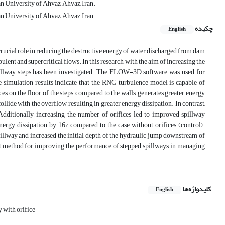
 University of Ahvaz, Ahvaz, Iran.
 University of Ahvaz, Ahvaz, Iran.
چکیده
English
a crucial role in reducing the destructive energy of water discharged from dam
bulent and supercritical flows. In this research, with the aim of increasing the
e spillway steps has been investigated. The FLOW-3D software was used for
e simulation results indicate that the RNG turbulence model is capable of
s on the floor of the steps, compared to the walls, generates greater energy
llide with the overflow, resulting in greater energy dissipation. In contrast,
 Additionally, increasing the number of orifices led to improved spillway
energy dissipation by 16% compared to the case without orifices (control).
spillway and increased the initial depth of the hydraulic jump downstream of
ient method for improving the performance of stepped spillways in managing
کلیدواژه‌ها
English
 with orifice