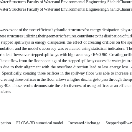
ater Structures, Faculty of Water and Environmental Engineering, Shahid Chamran
ater Structures, Faculty of Water and Environmental Engineering, Shahid Chamran
ways, as one of the most efficient hydraulic structures for energy dissipation, play 
ese structures, utilizing their geometric features, contribute to the dissipation of tur
f stepped spillways in energy dissipation, the effect of creating orifices on th
ulation, and the model's accuracy was evaluated using statistical indicators. Th
rbulent flows over stepped spillways with high accuracy (R²=0.96). Creating orifice
The outflow from the floor openings of the stepped spillway causes the water jet to co
s, due to their alignment with the overflow direction, lead to less energy loss.
Specifically, creating three orifices in the spillway floor was able to increase 
creating three orifices in the floor allows a higher discharge to pass through the 
by 40%. These results demonstrate the effectiveness of using orifices as an effic
m dams.
ipation
FLOW-3D numerical model
Increased discharge
Stepped spillway