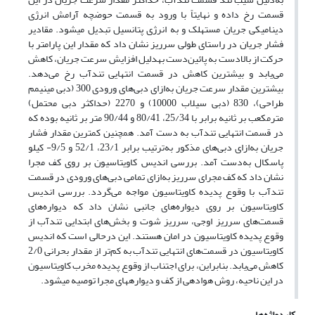
قسمت رخ داده و نهایتاً با ورود به قسمت حوضچه آرامش انرژی
دینامیکی جریان مستهلک و به انرژی پتانسیل تبدیل می‏شود. مقادیر
فشار جریان در راستای طولی سرریز نشان داد که مقدار این پارامتر با
حرکت از بالادست به پائین‌دست به‏دلیل افزایش سرعت جریان، کاهش
می‌یابد و بیشترین کاهش در قسمت انتهایی تندآب رخ می‌دهد.
بیشترین مقدار سرعت جریان به‌ازای دبی‌های ورودی 300 (دبی مینیمم
طراحی)، 830 (دبی سیلاب 10000) و 2270 (حداکثر دبی محتمل)
مترمکعب بر ثانیه برابر با 25/34، 80/41 و 90/44 متر بر ثانیه بوده که
در قسمت انتهایی تندآب به دست آمد. همچنین کمترین مقدار فشار
جریان به‌ازای دبی‌های مذکور به‌ترتیب برابر 23/1، 52/1 و 9/5- کیلو
پاسکال به‌دست آمد. بررسی اندیس کاویتاسیون بر روی کف مجرا
نشان داد که کف مجرای سرریز به‌ازای تمامی دبی‌های ورودی در قسمت
تندآب با وقوع پدیده کاویتاسیون مواجه می‌گردد. بررسی اندیس
کاویتاسیون بر روی دیواره‌های جانبی نشان داد که دیواره‌های
قسمت‌های سرریز اوجی، سرریز شوت و بخش‌های ابتدایی تندآب از
وقوع پدیده کاویتاسیون در امان هستند. این درحالی است که اندیس
کاویتاسیون در قسمت‌های انتهایی تندآب به کم‌تر از مقدار بحرانی 2/0
کاهش می‌یابد. بنابراین، برای اجتناب از وقوع پدیده مخرب کاویتاسیون
در این ناحیه، روش هوادهی از کف و دیواره‏های مجرا توصیه می‏شود.
کلیدواژه‌ها