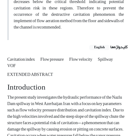
decreases below the critical threshold, indicating potential
cavitation risk in these regions. Therefore, to prevent the
occurrence of the destructive cavitation phenomenon, the
implement of flow aeration method from the floor and sidewalls of
the channel is recommended.
کلیدواژه‌ها
English
Cavitation index
Flow pressure
Flow velocity
Spillway
VOF
EXTENDED ABSTRACT
Introduction
The present study investigates the hydraulic performance of the Nazlu
Dam spillway in West Azerbaijan, Iran, with a focus on key parameters
such as flow velocity, pressure distribution, and cavitation index. Due to
the high velocities involved and the steep slope of the spillway chute, the
structure faces a potential risk of cavitation— a phenomenon that can
damage the spillway by causing erosion or pitting on concrete surfaces.
Cavitation occurs when water pressures fall below the vapor pressure,