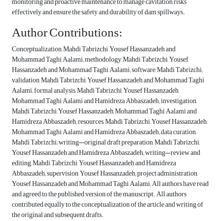
monitoring and proactive maintenance to manage cavitation risks
effectively and ensure the safety and durability of dam spillways.
Author Contributions:
Conceptualization, Mahdi Tabrizchi, Yousef Hassanzadeh and
Mohammad Taghi Aalami; methodology, Mahdi Tabrizchi, Yousef
Hassanzadeh and Mohammad Taghi Aalami; software, Mahdi Tabrizchi;
validation, Mahdi Tabrizchi, Yousef Hassanzadeh and Mohammad Taghi
Aalami; formal analysis, Mahdi Tabrizchi, Yousef Hassanzadeh,
Mohammad Taghi Aalami and Hamidreza Abbaszadeh; investigation,
Mahdi Tabrizchi, Yousef Hassanzadeh, Mohammad Taghi Aalami and
Hamidreza Abbaszadeh; resources, Mahdi Tabrizchi, Yousef Hassanzadeh,
Mohammad Taghi Aalami and Hamidreza Abbaszadeh; data curation,
Mahdi Tabrizchi; writing—original draft preparation, Mahdi Tabrizchi,
Yousef Hassanzadeh and Hamidreza Abbaszadeh; writing—review and
editing, Mahdi Tabrizchi, Yousef Hassanzadeh and Hamidreza
Abbaszadeh; supervision, Yousef Hassanzadeh; project administration,
Yousef Hassanzadeh and Mohammad Taghi Aalami; All authors have read
and agreed to the published version of the manuscript. All authors
contributed equally to the conceptualization of the article and writing of
the original and subsequent drafts.