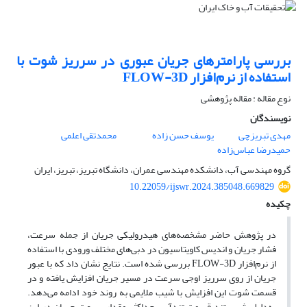
بررسی پارامترهای جریان عبوری در سرریز شوت با
استفاده از نرم‌افزار FLOW-3D
نوع مقاله : مقاله پژوهشی
نویسندگان
مهدی تبریزچی
یوسف حسن زاده
محمدتقی اعلمی
حمیدرضا عباس‌زاده
گروه مهندسی آب، دانشکده مهندسی عمران، دانشگاه تبریز، تبریز، ایران
10.22059/ijswr.2024.385048.669829
چکیده
در پژوهش حاضر مشخصه‌های هیدرولیکی جریان از جمله سرعت،
فشار جریان و اندیس کاویتاسیون در دبی‌های مختلف ورودی با استفاده
از نرم‌افزار FLOW-3D بررسی شده است. نتایج نشان داد که با عبور
جریان از روی سرریز اوجی سرعت در مسیر جریان افزایش یافته و در
قسمت شوت این افزایش با شیب ملایمی به روند خود ادامه می‌دهد.
به‌دلیل شیب تند قسمت تندآب، حداکثر مقدار سرعت جریان در این