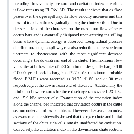
including flow velocity, pressure, and cavitation index, at various
inflow rates using FLOW-3D. The results indicate that as flow
passes over the ogee spillway, the flow velocity increases, and this
upward trend continues gradually along the chute section. Due to
the steep slope of the chute section, the maximum flow velocity
occurs here and is eventually dissipated upon entering the stilling
basin, where dynamic energy is absorbed. Longitudinal pressure
distribution along the spillway reveals a reduction in pressure from
upstream to downstream, with the most significant decrease
occurring at the downstream end of the chute. The maximum flow
velocities at inflow rates of 300 (minimum design discharge), 830
(10,000-year flood discharge), and 2270 m³/s (maximum probable
flood, P.M.F.) were recorded as 34.25, 41.80, and 44.90 m/s,
respectively, at the downstream end of the chute. Additionally, the
minimum flow pressures for these discharge rates were 1.23, 1.52,
and -5.9 kPa, respectively. Examination of the cavitation index
along the channel bed indicated that cavitation occurs in the chute
section under all inflow conditions. However, the cavitation index
assessment on the sidewalls showed that the ogee, chute, and initial
sections of the chute sidewalls remain unaffected by cavitation.
Conversely, the cavitation index in the downstream chute sections