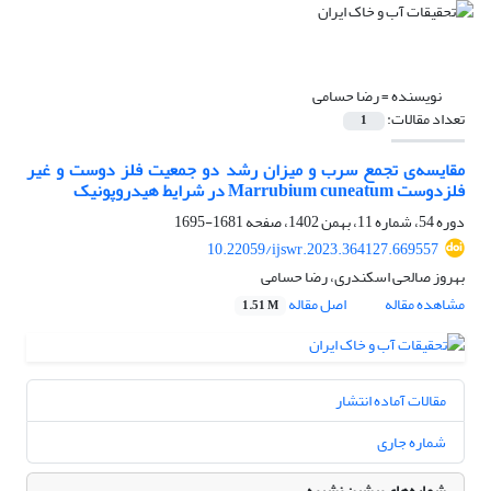
نویسنده =
رضا حسامی
تعداد مقالات:
1
مقایسه‌ی تجمع سرب و میزان رشد دو جمعیت فلز دوست و غیر
فلزدوست Marrubium cuneatum در شرایط هیدروپونیک
دوره 54، شماره 11، بهمن 1402، صفحه
1681-1695
10.22059/ijswr.2023.364127.669557
بهروز صالحی اسکندری، رضا حسامی
مشاهده مقاله
اصل مقاله
1.51 M
مقالات آماده انتشار
شماره جاری
شماره‌های پیشین نشریه