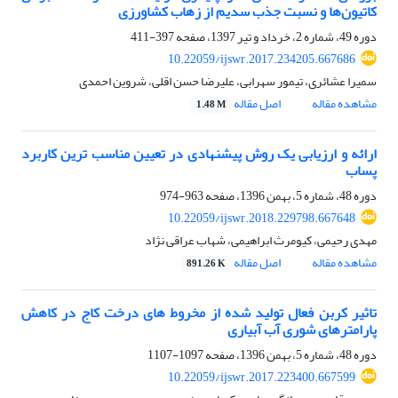
کاتیون‌ها و نسبت جذب سدیم از زهاب کشاورزی
دوره 49، شماره 2، خرداد و تیر 1397، صفحه
397-411
10.22059/ijswr.2017.234205.667686
سمیرا عشائری، تیمور سهرابی، علیرضا حسن اقلی، شروین احمدی
مشاهده مقاله
اصل مقاله
1.48 M
ارائه و ارزیابی یک روش پیشنهادی در تعیین مناسب ترین کاربرد
پساب
دوره 48، شماره 5، بهمن 1396، صفحه
963-974
10.22059/ijswr.2018.229798.667648
مهدی رحیمی، کیومرث ابراهیمی، شهاب عراقی نژاد
مشاهده مقاله
اصل مقاله
891.26 K
تاثیر کربن فعال تولید شده از مخروط های درخت کاج در کاهش
پارامترهای شوری آب آبیاری
دوره 48، شماره 5، بهمن 1396، صفحه
1097-1107
10.22059/ijswr.2017.223400.667599