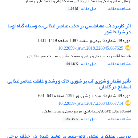
جمال عباس پلنگی، محمد علی غلامی سفیدکوهی، محمدعلی بهمنیار
مشاهده مقاله
اصل مقاله
1.06 M
اثر کاربرد آب مغناطیسی بر جذب عناصر غذایی به وسیله گیاه لوبیا
در شرایط شور
دوره 49، شماره 6، بهمن و اسفند 1397، صفحه
1419-1431
10.22059/ijswr.2018.226045.667625
فاطمه آقامیر، حسینعلی بهرامی، سعید عشقی، محمد جعفر ملکوتی
مشاهده مقاله
اصل مقاله
901.8 K
تأثیر مقدار و شوری آب بر شوری خاک و رشد و غلظت عناصر غذایی
اسفناج در گلدان
دوره 49، شماره 3، مرداد و شهریور 1397، صفحه
641-651
10.22059/ijswr.2017.236843.667714
افسانه عالی نژادیان بیدآبادی، مریم حسنی، عباس ملکی
مشاهده مقاله
اصل مقاله
985.35 K
بررسی عملکرد غشای نانو-پلیمری تولید شده در حذف برخی