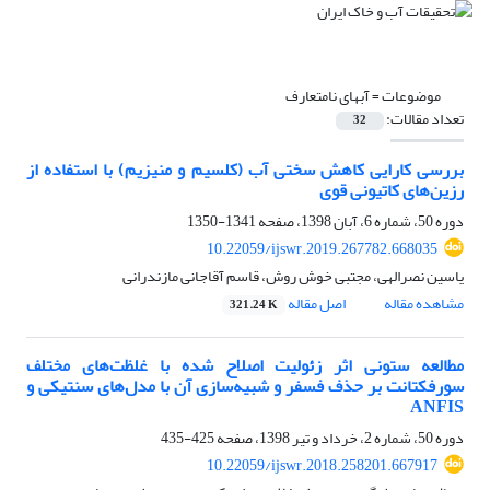
موضوعات =
آبهای نامتعارف
تعداد مقالات:
32
بررسی کارایی کاهش سختی‌ آب (کلسیم و منیزیم) با استفاده از
رزین‌های کاتیونی قوی
دوره 50، شماره 6، آبان 1398، صفحه
1341-1350
10.22059/ijswr.2019.267782.668035
یاسین نصرالهی، مجتبی خوش روش، قاسم آقاجانی مازندرانی
مشاهده مقاله
اصل مقاله
321.24 K
مطالعه ستونی اثر زئولیت اصلاح شده با غلظت‌های مختلف
سورفکتانت بر حذف فسفر و شبیه‌سازی آن با مدل‌های سنتیکی و
ANFIS
دوره 50، شماره 2، خرداد و تیر 1398، صفحه
425-435
10.22059/ijswr.2018.258201.667917