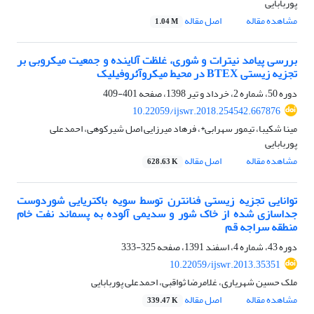
پوربابایی
مشاهده مقاله
اصل مقاله
1.04 M
بررسی پیامد نیترات و شوری، غلظت آلاینده و جمعیت میکروبی بر
تجزیه زیستی BTEX در محیط میکروآئروفیلیک
دوره 50، شماره 2، خرداد و تیر 1398، صفحه
401-409
10.22059/ijswr.2018.254542.667876
مینا شکیبا، تیمور سهرابی*، فرهاد میرزایی اصل شیرکوهی، احمدعلی
پوربابایی
مشاهده مقاله
اصل مقاله
628.63 K
توانایی تجزیه زیستی فنانترن توسط سویه باکتریایی شوردوست
جداسازی شده از خاک شور و سدیمی آلوده به پسماند نفت خام
منطقه سراجه قم
دوره 43، شماره 4، اسفند 1391، صفحه
325-333
10.22059/ijswr.2013.35351
ملک حسین شهریاری، غلامرضا ثواقبی، احمدعلی پوربابایی
مشاهده مقاله
اصل مقاله
339.47 K