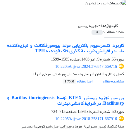
کلیدواژه‌ها =
تجزیه زیستی
تعداد مقالات:
4
کاربرد کنسرسیوم باکتریایی مولد بیوسورفکتانت و تجزیه‌کننده
نفت در افزایش ضریب آبگذری خاک آلوده به TPH
دوره 55، شماره 9، آذر 1403، صفحه
1585-1599
10.22059/ijswr.2024.376847.669716
کمیل زینالی، شایان شریعتی، احمدعلی پوربابائی، مهدی شرفا
مشاهده مقاله
اصل مقاله
1.75 M
بررسی تجزیه زیستی BTEX توسط Bacillus thuringiensis و
Bacillus sp. در شرایط کاهشی نیترات
دوره 50، شماره 3، مرداد 1398، صفحه
713-724
10.22059/ijswr.2018.258171.667916
مینا شکیبا، تیمور سهرابی*، فرهاد میرزایی اصل شیرکوهی، احمدعلی