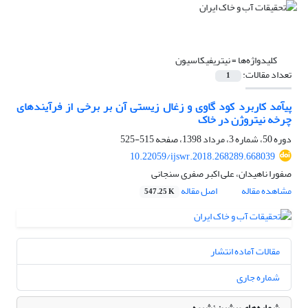
کلیدواژه‌ها =
نیتریفیکاسیون
تعداد مقالات:
1
پیآمد کاربرد کود گاوی و زغال زیستی آن بر برخی از فرآیندهای
چرخه نیتروژن در خاک
دوره 50، شماره 3، مرداد 1398، صفحه
515-525
10.22059/ijswr.2018.268289.668039
صفورا ناهیدان، علی اکبر صفری سنجانی
مشاهده مقاله
اصل مقاله
547.25 K
مقالات آماده انتشار
شماره جاری
شماره‌های پیشین نشریه