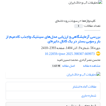
کلیدواژه‌ها =
رسوبات رودخانه‌ای
تعداد مقالات:
1
بررسی آزمایشگاهی و ارزیابی مدل‌های سینتیک واجذب کادمیم از
بار رسوبی بستر در یک کانال دایره‌ای
دوره 56، شماره 9، آذر 1404، صفحه
2393-2410
10.22059/ijswr.2025.398307.669973
محسن نصرآبادی، محمدحسین امید
مشاهده مقاله
اصل مقاله
1.63 M
مقالات آماده انتشار
شماره جاری
شماره‌های پیشین نشریه