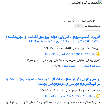
کلیدواژه‌ها =
آلودگی نفتی
تعداد مقالات:
4
کاربرد کنسرسیوم باکتریایی مولد بیوسورفکتانت و تجزیه‌کننده
نفت در افزایش ضریب آبگذری خاک آلوده به TPH
دوره 55، شماره 9، آذر 1403، صفحه
1585-1599
10.22059/ijswr.2024.376847.669716
کمیل زینالی، شایان شریعتی، احمدعلی پوربابائی، مهدی شرفا
مشاهده مقاله
اصل مقاله
1.75 M
بررسی کارایی گیاه‌بهسازی خاک آلوده به نفت خام با مایه‌زنی خاک با
براکی‌باکتریوم موریس و سودوموناس پوتیدا
دوره 53، شماره 1، فروردین 1401، صفحه
171-187
10.22059/ijswr.2022.335562.669163
هادی کوهکن، محمد صدیق مرتضوی، احمد گلچین، غلامعلی اکبرزاده چماچایی،