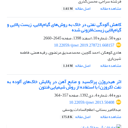
فرشته سراجی، محسن گذری
مشاهده مقاله
اصل مقاله
1.61 M
کاهش آلودگی نفتی در خاک به روش‌های گیاه‌پالایی، زیست پالایی و
گیاه‌پالایی زیست‌افزونی شده
دوره 50، شماره 10، اسفند 1398، صفحه
2645-2660
10.22059/ijswr.2019.278721.668157
هادی کوهکن، احمد گلچین، محمدصدیق مرتضوی، رقیه همتی، فاطمه
شهریاری
مشاهده مقاله
اصل مقاله
1.14 M
اثر هیدروژن پراکسید و منابع آهن در پالایش خاک‌های آلوده به
نفت (کروزن) با استفاده از روش شیمیایی فنتون
دوره 44، شماره 4، دی 1392، صفحه
357-364
10.22059/ijswr.2013.50408
عبدالامیر بستانی، اعظم السادات یوسفی
مشاهده مقاله
اصل مقاله
175.8 K