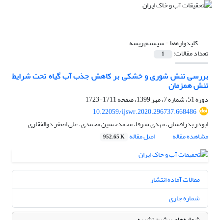
کلیدواژه‌ها =
سیستم ریشه
تعداد مقالات:
1
بررسی تنش شوری و خشکی بر کاهش جذب آب گیاه تحت شرایط
تنش همزمان
دوره 51، شماره 7، مهر 1399، صفحه
1711-1723
10.22059/ijswr.2020.296737.668486
ابوذر بذرافشان، مهدی شرفا، محمدحسین محمدی، علی اصغر ذوالفقاری
مشاهده مقاله
اصل مقاله
952.65 K
مقالات آماده انتشار
شماره جاری
شماره‌های پیشین نشریه