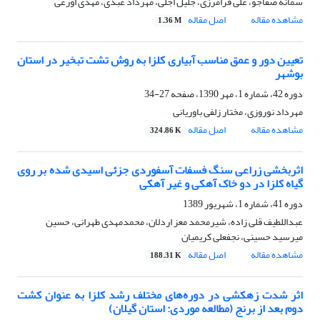
سمانه صفاجو، علی فرامرزی، جلیل اجلی، مهرداد عبدی، مهدی اورعی
مشاهده مقاله
اصل مقاله
1.36 M
تعیین دور و عمق مناسب آبیاری کلزا به روش تشت تبخیر در استان
بوشهر
دوره 42، شماره 1، مهر 1390، صفحه
27-34
مهرداد نوروزی، مختار زلفی باوریانی
مشاهده مقاله
اصل مقاله
324.86 K
اثربخشی زراعی سنگ فسفات آسفوردی جزئی اسیدی شده بر روی
گیاه کلزا در دو خاک آهکی و غیر آهکی
دوره 41، شماره 1، شهریور 1389
عبداللطیف قلی زاده، شیرمحمد معز اردلان، محمدمهدی طهرانی، حسین
میرسید حسینی، نجفعلی کریمیان
مشاهده مقاله
اصل مقاله
188.31 K
اثر شدت زهکشی در دوره‌های مختلف رشد کلزا به عنوان کشت
دوم بعد از برنج (مطالعه موردی: استان گیلان)