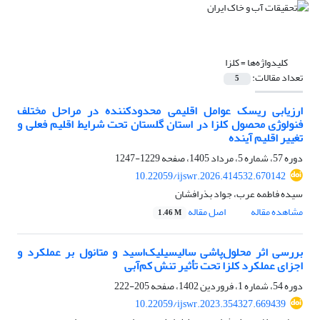
کلیدواژه‌ها =
کلزا
تعداد مقالات:
5
ارزیابی ریسک عوامل اقلیمی محدودکننده در مراحل مختلف
فنولوژی محصول کلزا در استان گلستان تحت شرایط اقلیم فعلی و
تغییر اقلیم آینده
دوره 57، شماره 5، مرداد 1405، صفحه
1229-1247
10.22059/ijswr.2026.414532.670142
سیده فاطمه عرب، جواد بذرافشان
مشاهده مقاله
اصل مقاله
1.46 M
بررسی اثر محلول‌پاشی سالیسیلیک‌اسید و متانول بر عملکرد و
اجزای عملکرد کلزا تحت تأثیر تنش کم‌آبی
دوره 54، شماره 1، فروردین 1402، صفحه
205-222
10.22059/ijswr.2023.354327.669439