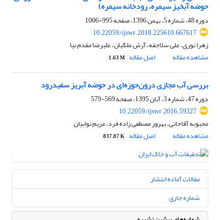
حوضه آبخیز سیمره، رودخانه سیمره)
دوره 48، شماره 5، بهمن 1396، صفحه
995-1006
10.22059/ijswr.2018.225610.667617
زهرا نوری، علی سلاجقه، آرش ملکیان، علیرضا مقدم نیا
مشاهده مقاله
اصل مقاله
1.63 M
بررسی آب مجازی درون‌حوزه‌ای در حوضه آبریز سفیدرود
دوره 47، شماره 3، آبان 1395، صفحه
569-579
10.22059/ijswr.2016.59327
محبوبه آقاجانی، بهروز مصطفی زاده فرد، مریم نوابیان
مشاهده مقاله
اصل مقاله
837.87 K
مقالات آماده انتشار
شماره جاری
شماره‌های پیشین نشریه