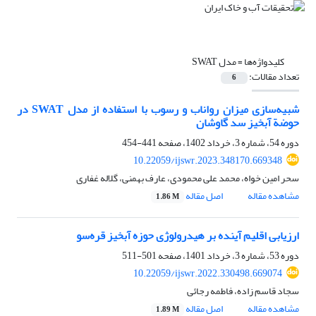
کلیدواژه‌ها =
مدل SWAT
تعداد مقالات:
6
شبیه‌سازی میزان رواناب و رسوب با استفاده از مدل SWAT در
حوضة آبخیز سد گاوشان
دوره 54، شماره 3، خرداد 1402، صفحه
441-454
10.22059/ijswr.2023.348170.669348
سحر امین خواه، محمد علی محمودی، عارف بهمنی، گلاله غفاری
مشاهده مقاله
اصل مقاله
1.86 M
ارزیابی اقلیم آینده بر هیدرولوژی حوزه آبخیز قره‌سو
دوره 53، شماره 3، خرداد 1401، صفحه
501-511
10.22059/ijswr.2022.330498.669074
سجاد قاسم زاده، فاطمه رجائی
مشاهده مقاله
اصل مقاله
1.89 M