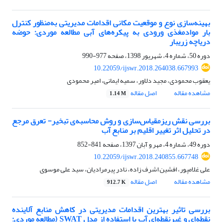
بهینه‌سازی نوع و موقعیت مکانی اقدامات مدیریتی به‎‌منظور کنترل
بار موادمغذی ورودی به پیکره‌های آبی مطالعه موردی: حوضه
دریاچه زریبار
دوره 50، شماره 4، شهریور 1398، صفحه
977-990
10.22059/ijswr.2018.264038.667993
یعقوب محمودی، مجید دلاور، سمیه ایمانی، امیر محمودی
مشاهده مقاله
اصل مقاله
1.14 M
بررسی نقش ریزمقیاس‌سازی و روش محاسبه‌ی تبخیر- تعرق مرجع
در تحلیل اثر تغییر اقلیم بر منابع آب
دوره 49، شماره 4، مهر و آبان 1397، صفحه
841-852
10.22059/ijswr.2018.240855.667748
علی غلامپور، افشین اشرف زاده، نادر پیرمرادیان، سید علی موسوی
مشاهده مقاله
اصل مقاله
912.7 K
بررسی تاثیر بهترین اقدامات مدیریتی در کاهش منابع آلاینده
نقطه‌ای و غیرنقطه‌ای آب با استفاده از مدل SWAT (مطالعه موردی: