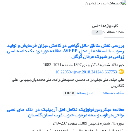
کلیدواژه‌ها =
لس
تعداد مقالات:
2
بررسی نقش مناطق حائل گیاهی در کاهش میزان فرسایش و تولید
رسوب با استفاده از مدل WEPP، مطالعه موردی: یک دامنه لسی
زراعی در شهرک عرفان گرگان
دوره 49، شماره 5، آذر و دی 1397، صفحه
1071-1082
10.22059/ijswr.2018.241248.667753
علی جبله، علی نجفی نژاد، محسن حسینعلی زاده، علی محمدیان بهبهانی، علی
گلکاریان
مشاهده مقاله
اصل مقاله
1.07 M
مطالعه میکرومورفولوژیک تکامل افق آرجیلیک در خاک های لسی
نواحی مرطوب و نیمه مرطوب جنوب غرب استان گلستان
دوره 41، شماره 2، بهمن 1389، صفحه
237-249
شادی قرقره چی، فرهاد خرمالی، شهلا محمودی، شمس اله ایوبی