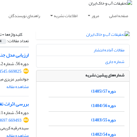
صفحه اصلی
مرور
اطلاعات نشریه
راهنمای نویسندگان
کلیدواژه‌ها =
ت
تعداد مقالات:
4
مقالات آماده انتشار
ارزیابی مدل جن
شماره جاری
دوره 56، شماره 2، اردیبهشت 1404، صفحه
4545.669825
شماره‌های پیشین نشریه
جوانشیر عزیزی مبص
مشاهده مقاله
دوره 57 (1405)
بررسی اثرات تغی
دوره 56 (1404)
دوره 54، شماره 11، بهمن 1402، صفحه
دوره 55 (1403)
8697.669493
سیده رقیه کریمی، 
دوره 54 (1402)
مشاهده مقاله