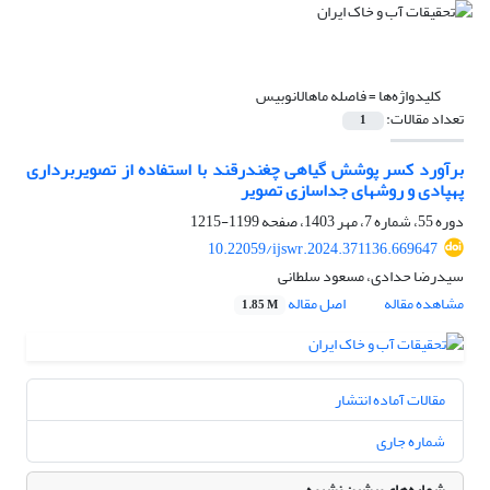
کلیدواژه‌ها =
فاصله ماهالانوبیس
تعداد مقالات:
1
برآورد کسر پوشش گیاهی چغندرقند با استفاده از تصویربرداری
پهپادی و روش‏های جداسازی تصویر
دوره 55، شماره 7، مهر 1403، صفحه
1199-1215
10.22059/ijswr.2024.371136.669647
سیدرضا حدادی، مسعود سلطانی
مشاهده مقاله
اصل مقاله
1.85 M
مقالات آماده انتشار
شماره جاری
شماره‌های پیشین نشریه