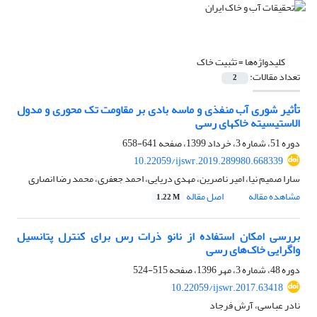
کلیدواژه‌ها =
تثبیت خاک
تعداد مقالات:
2
تأثیر شوری آب منفذی و ماسه بادی بر مقاومت تک محوری و مدول
الاستیسیته خاکهای رسی
دوره 51، شماره 3، خرداد 1399، صفحه
641-658
10.22059/ijswr.2019.289980.668339
سارا صمیم نیا، امیر ناصرین، مهدی دریایی، احمد جعفری، محمد رضا انصاری
مشاهده مقاله
اصل مقاله
1.22 M
بررسی امکان استفاده از نانو ذرات رس برای کنترل پتانسیل
واگرایی خاک‌های رسی
دوره 48، شماره 3، مهر 1396، صفحه
515-524
10.22059/ijswr.2017.63418
نادر عباسی، آرش فرجاد