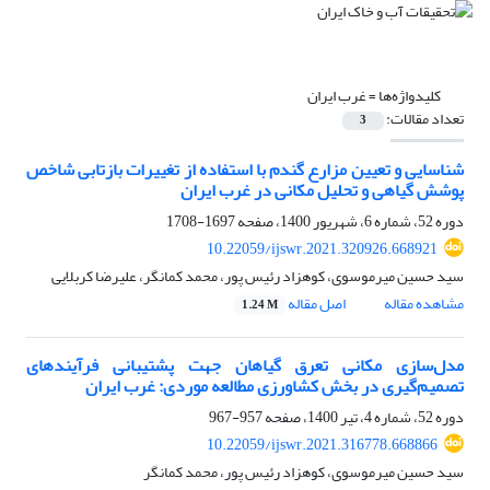
کلیدواژه‌ها =
غرب ایران
تعداد مقالات:
3
شناسایی و تعیین مزارع گندم با استفاده از تغییرات بازتابی شاخص
پوشش گیاهی و تحلیل مکانی در غرب ایران
دوره 52، شماره 6، شهریور 1400، صفحه
1697-1708
10.22059/ijswr.2021.320926.668921
سید حسین میرموسوی، کوهزاد رئیس پور، محمد کمانگر، علیرضا کربلایی
مشاهده مقاله
اصل مقاله
1.24 M
مدل‌سازی مکانی تعرق گیاهان جهت پشتیبانی فرآیندهای
تصمیم‌گیری در بخش کشاورزی مطالعه موردی: غرب ایران
دوره 52، شماره 4، تیر 1400، صفحه
957-967
10.22059/ijswr.2021.316778.668866
سید حسین میرموسوی، کوهزاد رئیس پور، محمد کمانگر