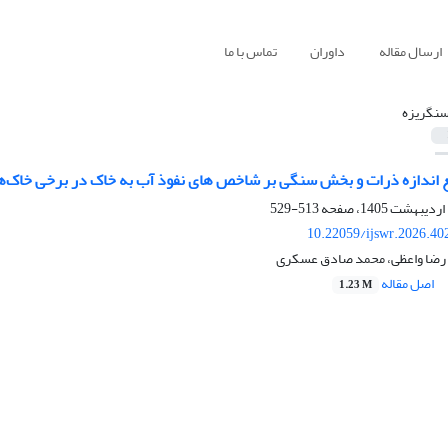
ارسال مقاله
داوران
تماس با ما
سنگریزه
زیع اندازه ذرات و بخش سنگی بر شاخص ‏های نفوذ آب به خاک در برخی خاک‌
513-529
10.22059/ijswr.2026.40
 رضا واعظی، محمد صادق عسکری
اصل مقاله
1.23 M