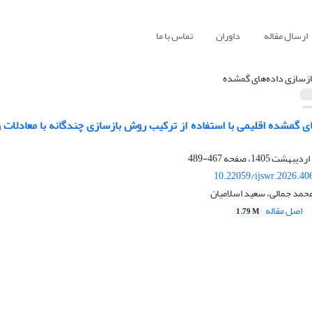
ارسال مقاله
داوران
تماس با ما
ازسازی داده‌های گمشده
467-489
10.22059/ijswr.2026.40
محمد جمالی، سعید اسلامیان
اصل مقاله
1.79 M