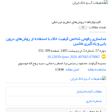
کلیدواژه‌ها =
روش‌های خطی و غیر‌خطی
تعداد مقالات:
1
مدلسازی رقومی شاخص کیفیت خاک با استفاده از روش‌های درون
یابی و یادگیری ماشین
دوره 57، شماره 2، اردیبهشت 1405، صفحه
309-332
10.22059/ijswr.2026.407603.670067
نسیبه گراوند، محمود رستمی نیا، اصغر رحمانی، سید روح اله موسوی
مشاهده مقاله
اصل مقاله
1.78 M
مقالات آماده انتشار
شماره جاری
شماره‌های پیشین نشریه