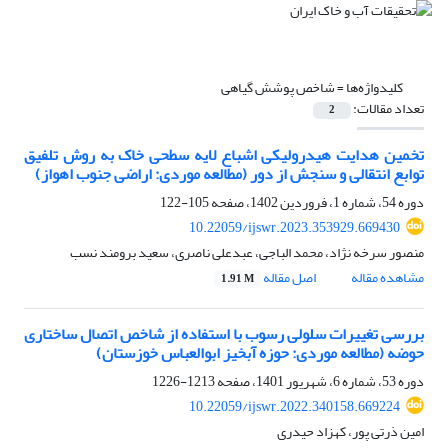
کلیدواژه‌ها =
شاخص پوشش گیاهی
تعداد مقالات:
2
تخمین هدایت هیدرولیکی اشباع لایه سطحی خاک به روش تلفیق
توابع انتقالی و سنجش از دور (مطالعه موردی: اراضی جنوب اهواز)
دوره 54، شماره 1، فروردین 1402، صفحه
105-122
10.22059/ijswr.2023.353929.669430
منصور سرخه نژاد، محمد الباجی، عبدعلی ناصری، سعید برومند نسب
مشاهده مقاله
اصل مقاله
1.91 M
بررسی تغییرات سلولی رسوب با استفاده از شاخص اتصال ساختاری
حوضه (مطالعه موردی: حوزه آبخیز ابوالعباس خوزستان)
دوره 53، شماره 6، شهریور 1401، صفحه
1213-1226
10.22059/ijswr.2022.340158.669224
امین ذرتی پور، کهزاد حیدری