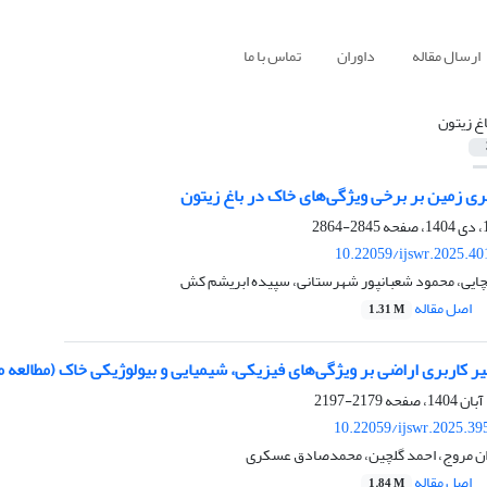
ارسال مقاله
داوران
تماس با ما
اغ زیتون
بری زمین بر برخی ویژگی‌های خاک در باغ‌ زیتون
2845-2864
10.22059/ijswr.2025.40
ایی، محمود شعبانپور شهرستانی، سپیده ابریشم کش
اصل مقاله
1.31 M
یر کاربری اراضی بر ویژگی‌های فیزیکی، شیمیایی و بیولوژیکی خاک (مطالعه 
2179-2197
10.22059/ijswr.2025.39
ان مروج، احمد گلچین، محمدصادق عسکری
اصل مقاله
1.84 M