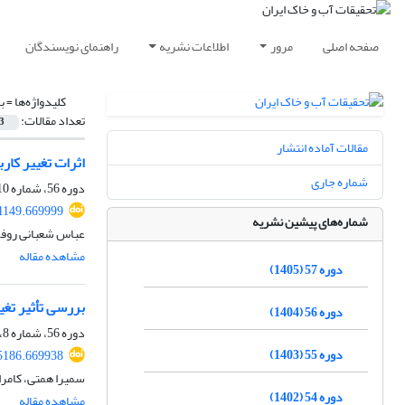
صفحه اصلی
مرور
اطلاعات نشریه
راهنمای نویسندگان
کلیدواژه‌ها =
ب
تعداد مقالات:
3
مقالات آماده انتشار
اثرات تغییر کار
شماره جاری
دوره 56، شماره 10، دی 1404، صفحه
1149.669999
شماره‌های پیشین نشریه
عباس شعبانی روفچ
مشاهده مقاله
دوره 57 (1405)
بررسی تأثیر تغی
دوره 56 (1404)
دوره 56، شماره 8، آبان 1404، صفحه
دوره 55 (1403)
5186.669938
سمیرا همتی، کامر
دوره 54 (1402)
مشاهده مقاله