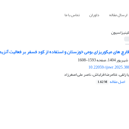
ارسال مقاله
داوران
تماس با ما
لینیزاسیون
با قارچ های میکوریزای بومی خوزستان و استفاده از کود فسفر بر فعالیت آنز
1593-1608
10.22059/ijswr.2025.38
ا زلقی، غلامرضا قزلباش، ناصر علی اصغرزاد
اصل مقاله
1.62 M