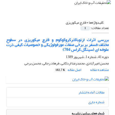
کلیدواژه‌ها =
قارچ میکوریزی
تعداد مقالات:
1
بررسی اثرات ازتوباکترکروکوکوم و قارچ میکوریزی در سطوح
مختلف فسفر بر برخی صفات مورفولوژیکی و خصوصیات کیفی ذرت
علوفه ای (سینگل کراس 704)
دوره 41، شماره 1، شهریور 1389
محسن امیرآبادی، محمدرضا اردکانی، فرهاد رجالی، محسن برجی
مشاهده مقاله
اصل مقاله
182.7 K
مقالات آماده انتشار
شماره جاری
شماره‌های پیشین نشریه