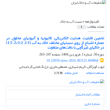
کلیدواژه‌ها =
نسبت‏ آب به خاک
تعداد مقالات:
1
تخمین قابلیت هدایت الکتریکی، کاتیون‏ها و آنیون‏های محلول در
عصاره اشباع از روی نسبت‏های مختلف خاک به آب (1:1، 5/1:2، 1:5)
در خاک‏های غیرگچی با بافت‌های متفاوت
دوره 56، شماره 1، فروردین 1404، صفحه
247-263
10.22059/ijswr.2024.383125.669804
ایوب آویژگان، کریم شهبازی، مصطفی مارزی، ارژنگ فتحی گردلیدانی
مشاهده مقاله
اصل مقاله
1.71 M
مقالات آماده انتشار
شماره جاری