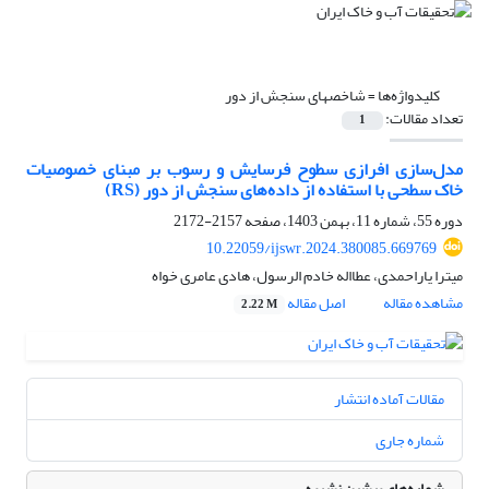
کلیدواژه‌ها =
شاخصهای سنجش از دور
تعداد مقالات:
1
مدل‌سازی افرازی سطوح فرسایش و رسوب بر مبنای خصوصیات
خاک سطحی با استفاده از داده‌های سنجش از دور (RS)
دوره 55، شماره 11، بهمن 1403، صفحه
2157-2172
10.22059/ijswr.2024.380085.669769
میترا یاراحمدی، عطااله خادم الرسول، هادی عامری خواه
مشاهده مقاله
اصل مقاله
2.22 M
مقالات آماده انتشار
شماره جاری
شماره‌های پیشین نشریه