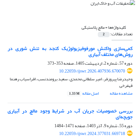
کلیدواژه‌ها =
مالچ پلاستیکی
تعداد مقالات:
2
کمی‌سازی واکنش مورفوفیزیولوژیک کنجد به تنش شوری در
روش‌های مختلف آبیاری
دوره 57، شماره 2، اردیبهشت 1405، صفحه
353-373
10.22059/ijswr.2026.407936.670070
وحیدرضا پیروزفر، امیر سلطانی محمدی، سعید برومندنسب، افراسیاب رهنما
قهفرخی
مشاهده مقاله
اصل مقاله
1.33 M
بررسی خصوصیات جریان آب در شرایط وجود مالچ در آبیاری
جویچه‌ای
دوره 55، شماره 9، آذر 1403، صفحه
1471-1484
10.22059/ijswr.2024.377031.669718