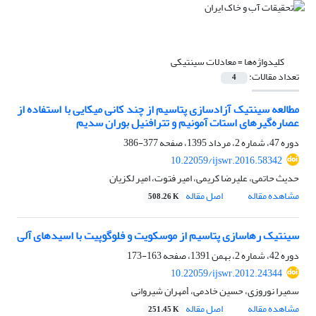
کلیدواژه‌ها =
معادلات سینتیکی
تعداد مقالات:
4
مطالعه سینتیک آزادسازی پتاسیم از چند کانی میکایی با استفاده از
عصاره‌گیرهای استات آمونیم و تترافنیل بوران سدیم
دوره 47، شماره 2، مرداد 1395، صفحه
377-386
10.22059/ijswr.2016.58342
حدیث حاتمی، علیرضا کریمی، امیر فتوت، امیر لکزیان
مشاهده مقاله
اصل مقاله
508.26 K
سینتیک رهاسازی پتاسیم از موسکویت و فلوگوپیت با اسیدهای آلی
دوره 42، شماره 2، بهمن 1391، صفحه
163-173
10.22059/ijswr.2012.24344
سمیرا نوروزی، حسین خادمی، lمهران شیروانی
مشاهده مقاله
اصل مقاله
251.45 K