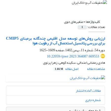
کلیدواژه‌ها =
متغیرهای جوی
تعداد مقالات:
1
ارزیابی روش‌های توسعه مدل اقلیمی چندگانه برمبنای CMIP5
برای بررسی پتانسیل استحصال آب از رطوبت هوا
دوره 54، شماره 11، بهمن 1402، صفحه
1609-1625
10.22059/ijswr.2023.364087.669553
هادی رمضانی اعتدالی، سکینه کوهی، زهرا پرتوی
مشاهده مقاله
اصل مقاله
1.66 M
مقالات آماده انتشار
شماره جاری
شماره‌های پیشین نشریه