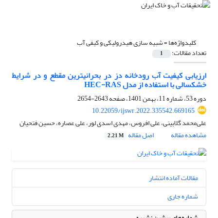
کلیدواژه‌ها =
شبیه سازی هیدرولیکی و کیفی آب
تعداد مقالات:
1
ارزیابی کیفیت آب رودخانه دز در بحرانیترین مقطع و در شرایط
خشکسالی با استفاده از مدل HEC-RAS
دوره 53، شماره 11، بهمن 1401، صفحه
2643-2654
10.22059/ijswr.2022.335542.669165
علی‌محمد گلابینی، علی افروس، مهدی اسدی لور، علی عصاره، حسین فتحیان
مشاهده مقاله
اصل مقاله
2.21 M
مقالات آماده انتشار
شماره جاری
شماره‌های پیشین نشریه