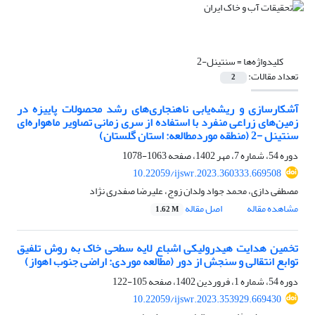
کلیدواژه‌ها =
سنتینل-2
تعداد مقالات:
2
آشکارسازی و ریشه‌یابی ناهنجاری‌های رشد محصولات پاییزه در
زمین‌های زراعی منفرد با استفاده از سری زمانی تصاویر ماهواره‌ای
سنتینل -2 (منطقه موردمطالعه: استان گلستان)
دوره 54، شماره 7، مهر 1402، صفحه
1063-1078
10.22059/ijswr.2023.360333.669508
مصطفی دازی، محمد جواد ولدان زوج، علیرضا صفدری نژاد
مشاهده مقاله
اصل مقاله
1.62 M
تخمین هدایت هیدرولیکی اشباع لایه سطحی خاک به روش تلفیق
توابع انتقالی و سنجش از دور (مطالعه موردی: اراضی جنوب اهواز)
دوره 54، شماره 1، فروردین 1402، صفحه
105-122
10.22059/ijswr.2023.353929.669430